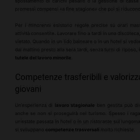
spostamento di carichi pesanti o la gestione di cassa 
promessi compensi «a fine stagione» che poi si riducon
Per i minorenni esistono regole precise su orari massi
attività consentite. Lavorare fino a tardi in una discot
vietato. Quando in un lido balneare o in un hotel si ved
dal mattino presto alla sera tardi, senza turni di riposo,
tutele del lavoro minorile
.
Competenze trasferibili e valorizz
giovani
Un’esperienza di
lavoro stagionale
ben gestita può div
anche se non si proseguirà nel turismo. Spesso i raga
un’estate passata in hotel o in un ristorante sul lungomare
si sviluppano
competenze trasversali
molto richieste.