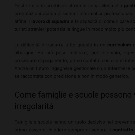
Gestire clienti arrabbiati all’ora di cena allena alla
gesti
prenotazioni abitua a sistemi informatici professionali
affina il
lavoro di squadra
e la capacità di comunicare so
turisti stranieri potenzia le lingue in modo molto più con
La difficoltà è tradurre tutto questo in un
curriculum
c
albergo». Ha più peso indicare, per esempio, «gest
procedure di pagamento, primo contatto con clienti intern
Anche un futuro ingegnere gestionale o un infermiere p
se raccontate con precisione e non in modo generico.
Come famiglie e scuole possono v
irregolarità
Famiglie e scuole hanno un ruolo decisivo nel prevenir
primo passo è chiedere sempre di vedere il
contratto