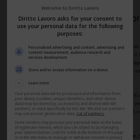
Welcome to Diritto Lavoro
Alternanza scuola lavoro e percors
Diritto Lavoro asks for your consent to
use your personal data for the following
turismo
purposes:
Nel turismo l’
alternanza scuola lavoro
(oggi PCTO) può t
Personalised advertising and content, advertising and
content measurement, audience research and
Gli istituti alberghieri, i licei linguistici o i tecnici pe
services development
viaggio, stabilimenti balneari, parchi tematici. Se il pro
Store and/or access information on a device
«ragazzo tuttofare», ma una figura in apprendimento s
tutor aziendale.
Learn more
Your personal data will be processed and information from
Un percorso professionalizzante serio alterna momenti o
your device (cookies, unique identifiers, and other device
studente al banco del
ricevimento
può partecipare a un 
data) may be stored by, accessed by and shared with 681
partners, or used specifically by this site. We and our partners
gestisce un overbooking, vedere come si interagisce co
may use precise geolocation data.
List of partners.
tavoli.
Some vendors may process your personal data on the basis
of legitimate interest, which you can object to by managing
your options below. Look for a link at the bottom of this page
Le scuole dovrebbero pretendere
convenzioni scritte
, 
or in the site menu to manage or withdraw consent in privacy