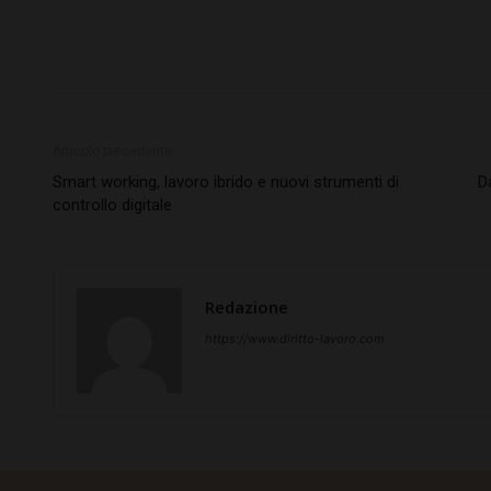
Articolo precedente
Smart working, lavoro ibrido e nuovi strumenti di
D
controllo digitale
Redazione
https://www.diritto-lavoro.com