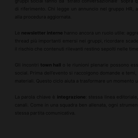
gruppi social fanno da “strato conversazionale” sopra qu
di riferimento. Chi legge un annuncio nel gruppo HR, a
alla procedura aggiornata.
Le
newsletter interne
hanno ancora un ruolo utile: aggre
thread più importanti emersi nei gruppi, ricordare scade
il rischio che contenuti rilevanti restino sepolti nelle time
Gli incontri
town hall
o le riunioni plenarie possono ess
social. Prima dell’evento si raccolgono domande e temi, 
materiali. Questo ciclo aiuta a trasformare un momento u
La parola chiave è
integrazione
: stessa linea editoriale
canali. Come in una squadra ben allenata, ogni strument
stessa partita comunicativa.