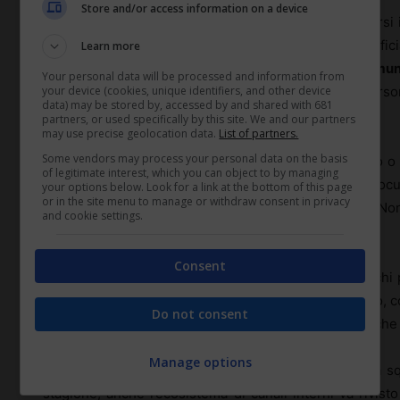
Store and/or access information on a device
Un social interno senza
struttura
tende a trasformarsi 
distinguere tra gruppi
istituzionali
(comunicazioni uffici
Learn more
funzione
(marketing, IT, operations) e gruppi
di commun
Your personal data will be processed and information from
your device (cookies, unique identifiers, and other device
sportive aziendali). Questa tassonomia aiuta le person
data) may be stored by, accessed by and shared with 681
disordinata di canali.
partners, or used specifically by this site. We and our partners
may use precise geolocation data.
List of partners.
Some vendors may process your personal data on the basis
Ogni gruppo dovrebbe avere almeno un
owner
e uno o
of legitimate interest, which you can object to by managing
definire lo scopo, curare i contenuti fissi (FAQ, docum
your options below. Look for a link at the bottom of this page
or in the site menu to manage or withdraw consent in privacy
stimolare la partecipazione quando l’attività cala. 
and cookie settings.
presidio costante sì.
Consent
La
governance
di insieme è altrettanto importante: chi
convention, quando si chiude un canale non più usato, co
Do not consent
regolamento troppo lungo non verrà letto, meglio poche reg
Manage options
Nel tempo, alcuni gruppi vanno potati. Come in una sq
stagione, anche l’ecosistema di canali interni va rivis