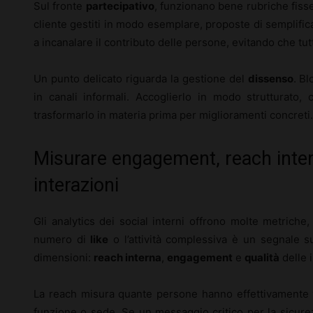
Sul fronte
partecipativo
, funzionano bene rubriche fisse
cliente gestiti in modo esemplare, proposte di semplific
a incanalare il contributo delle persone, evitando che tut
Un punto delicato riguarda la gestione del
dissenso
. Bl
in canali informali. Accoglierlo in modo strutturato
trasformarlo in materia prima per miglioramenti concreti.
Misurare engagement, reach intern
interazioni
Gli analytics dei social interni offrono molte metriche,
numero di
like
o l’attività complessiva è un segnale s
dimensioni:
reach interna
,
engagement
e
qualità
delle i
La reach misura quante persone hanno effettivamente 
funzione o sede. Se un messaggio critico per la sicure