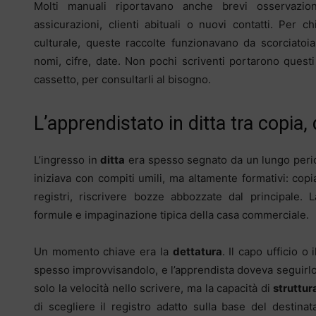
Molti manuali riportavano anche brevi osservazi
assicurazioni, clienti abituali o nuovi contatti. Per
culturale, queste raccolte funzionavano da scorciatoi
nomi, cifre, date. Non pochi scriventi portarono questi 
cassetto, per consultarli al bisogno.
L’apprendistato in ditta tra copia,
L’ingresso in
ditta
era spesso segnato da un lungo peri
iniziava con compiti umili, ma altamente formativi: cop
registri, riscrivere bozze abbozzate dal principale. L
formule e impaginazione tipica della casa commerciale.
Un momento chiave era la
dettatura
. Il capo ufficio o
spesso improvvisandolo, e l’apprendista doveva seguirlo 
solo la velocità nello scrivere, ma la capacità di
struttur
di scegliere il registro adatto sulla base del destina