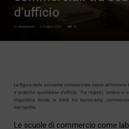
d’ufficio
Di
Redazione
-
3 Giugno 2026
23
Facebook
X
Pinterest
0:01 / 0:28
La figura dello scrivente commerciale nasce all’incrocio t
Loading ads...
e pratiche quotidiane d’ufficio. Tra registri, lettere 
linguistica ibrida, a metà tra burocrazia, commercio
mercantile.
Le scuole di commercio come labor