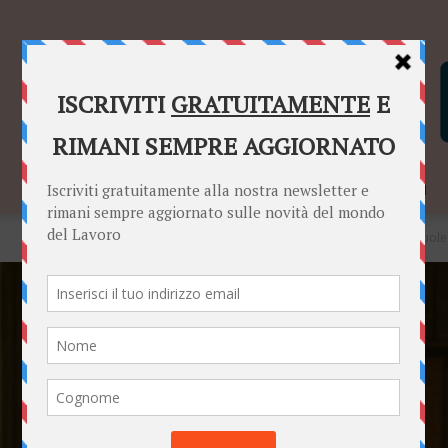
SENTENZE
FORMULARI
PUNTO INFORMAZIONI
Home
News
La formazione degli scriventi commerciali tra scuole 