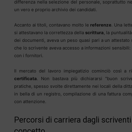
differenza nella selezione del personale, soprattutto n
un vero e proprio archivio dei candidati.
Accanto ai titoli, contavano molto le
referenze
. Una lett
si attestavano la correttezza della
scrittura
, la puntualit
dei documenti, aveva un peso quasi pari a un attestato
che lo scrivente aveva accesso a informazioni sensibili: d
con i fornitori.
Il mercato del lavoro impiegatizio cominciò così a 
certificata
. Non bastava più dichiararsi "buon scriv
pratiche, spesso svolte direttamente nei locali della ditt
in bella di un registro, compilazione di una fattura co
con attenzione.
Percorsi di carriera dagli scriventi
concetto