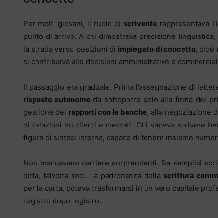
Per molti giovani, il ruolo di
scrivente
rappresentava l’in
punto di arrivo. A chi dimostrava precisione linguistica, a
la strada verso posizioni di
impiegato di concetto
, cioè 
si contribuiva alle decisioni amministrative e commercial
Il passaggio era graduale. Prima l’assegnazione di lettere 
risposte autonome
da sottoporre solo alla firma del pri
gestione dei
rapporti con le banche
, alla negoziazione 
di relazioni su clienti e mercati. Chi sapeva scrivere 
figura di sintesi interna, capace di tenere insieme numeri
Non mancavano carriere sorprendenti. Da semplici scrive
ditta, talvolta soci. La padronanza della
scrittura comm
per la carta, poteva trasformarsi in un vero capitale prof
registro dopo registro.