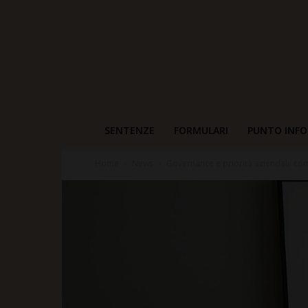
SENTENZE
FORMULARI
PUNTO INFO
Home
News
Governance e priorità aziendali: com