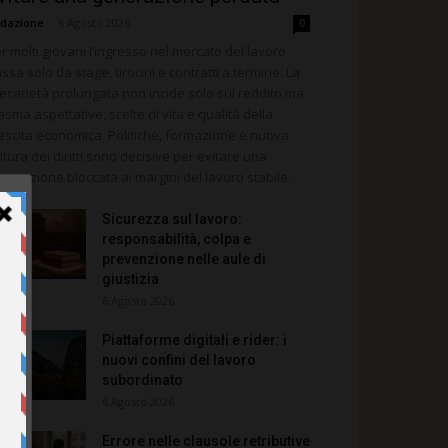
dazione
-
6 Agosto 2026
0
r molti giovani l’ingresso nel mercato del lavoro
ssa solo da stage, tirocini e contratti a termine. La
ecarietà prolungata non incide solo sul reddito ma
asma aspettative, scelte di vita e qualità della
escita economica. Politiche, formazione e nuova
ltura dei diritti sono decisive per evitare una
nerazione bloccata ai margini del lavoro stabile.
Sicurezza sul lavoro:
responsabilità, colpa e
prevenzione nelle aule di
giustizia
6 Agosto 2026
Piattaforme digitali e rider: i
nuovi confini del lavoro
subordinato
6 Agosto 2026
Errore nelle clausole retributive