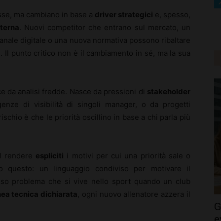
sse, ma cambiano in base a
driver strategici
e, spesso,
nterna
. Nuovi competitor che entrano sul mercato, un
canale digitale o una nuova normativa possono ribaltare
. Il punto critico non è il cambiamento in sé, ma la sua
ce da analisi fredde. Nasce da pressioni di
stakeholder
igenze di visibilità di singoli manager, o da progetti
rischio è che le priorità oscillino in base a chi parla più
nel rendere
espliciti
i motivi per cui una priorità sale o
 questo: un linguaggio condiviso per motivare il
tesso problema che si vive nello sport quando un club
nea tecnica dichiarata
, ogni nuovo allenatore azzera il
G
e