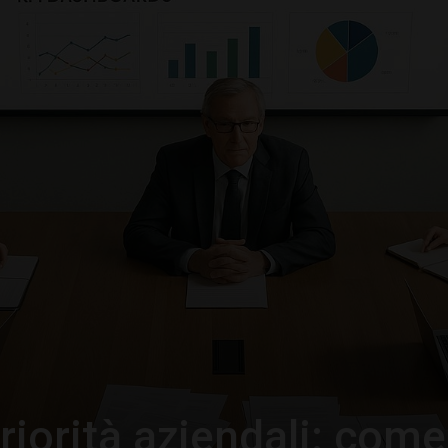
–
Portale
del
Diritto
iorità aziendali: come