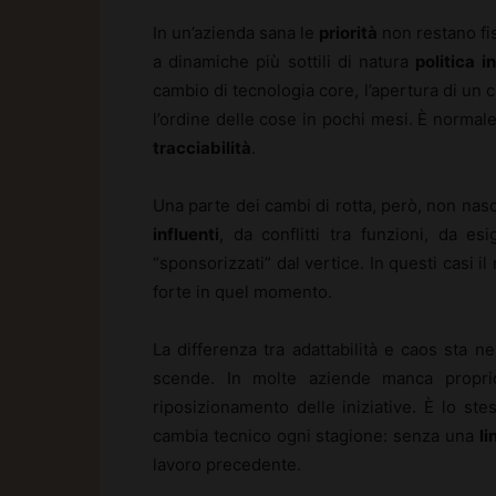
In un’azienda sana le
priorità
non restano fi
a dinamiche più sottili di natura
politica i
cambio di tecnologia core, l’apertura di un 
l’ordine delle cose in pochi mesi. È normale
tracciabilità
.
Una parte dei cambi di rotta, però, non nas
influenti
, da conflitti tra funzioni, da es
“sponsorizzati” dal vertice. In questi casi il 
forte in quel momento.
La differenza tra adattabilità e caos sta 
scende. In molte aziende manca proprio
riposizionamento delle iniziative. È lo s
cambia tecnico ogni stagione: senza una
li
lavoro precedente.