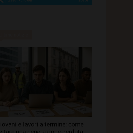
2,820
Follower
SEGUI
Ultime notizie
iovani e lavori a termine: come
vitare una generazione perduta