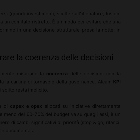
ersi (grandi investimenti, scelte sull’allenatore, fusioni
da un comitato ristretto. È un modo per evitare che una
ormino in una decisione strutturale presa la notte, in
are la coerenza delle decisioni
ramente misurano la
coerenza
delle decisioni con la
ta la cartina di tornasole della governance. Alcuni
KPI
solito resta implicito.
le di
capex e opex
allocati su iniziative direttamente
i. Se meno del 60–70% del budget va su quegli assi, è un
ro di cambi significativi di priorità (stop & go, rilanci,
ione documentata.