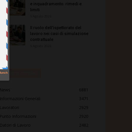
e inquadramento: rimedi e
limiti
5 Agosto 2026
Il ruolo dell’ispettorato del
lavoro nei casi di simulazione
contrattuale
5 Agosto 2026
Categorie popolari
News
6881
Informazioni Generali
3471
Lavoratori
2929
Punto Informazioni
2920
Datori di Lavoro
2482