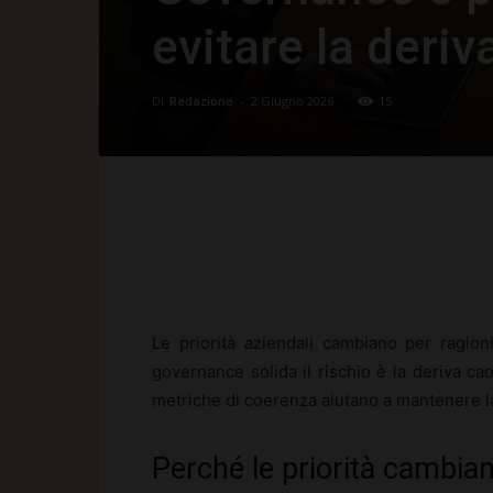
evitare la deriv
Di
Redazione
-
2 Giugno 2026
15
Facebook
X
Pinte
Le priorità aziendali cambiano per ragion
governance solida il rischio è la deriva cao
metriche di coerenza aiutano a mantenere la r
Perché le priorità cambiano: