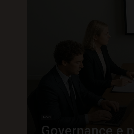
News
Governance e pr