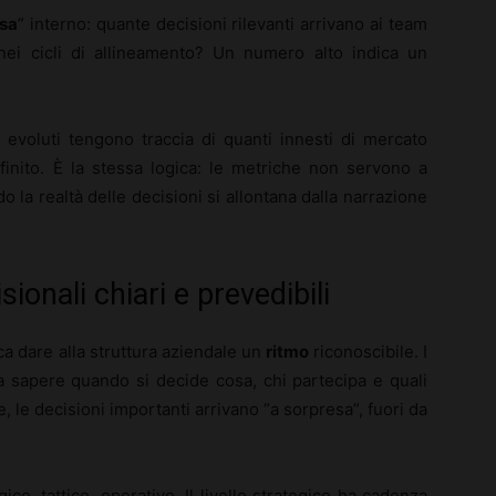
esa
” interno: quante decisioni rilevanti arrivano ai team
ei cicli di allineamento? Un numero alto indica un
b evoluti tengono traccia di quanti innesti di mercato
inito. È la stessa logica: le metriche non servono a
 la realtà delle decisioni si allontana dalla narrazione
ionali chiari e prevedibili
fica dare alla struttura aziendale un
ritmo
riconoscibile. I
a sapere quando si decide cosa, chi partecipa e quali
e, le decisioni importanti arrivano “a sorpresa”, fuori da
ico, tattico, operativo. Il livello strategico ha cadenza