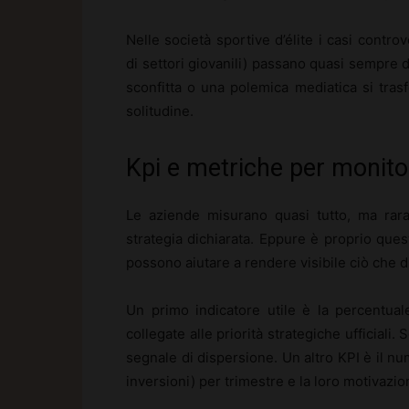
Nelle società sportive d’élite i casi controv
di settori giovanili) passano quasi sempre 
sconfitta o una polemica mediatica si trasf
solitudine.
Kpi e metriche per monitor
Le aziende misurano quasi tutto, ma ra
strategia dichiarata. Eppure è proprio ques
possono aiutare a rendere visibile ciò che di 
Un primo indicatore utile è la percentua
collegate alle priorità strategiche ufficial
segnale di dispersione. Un altro KPI è il nume
inversioni) per trimestre e la loro motivaz