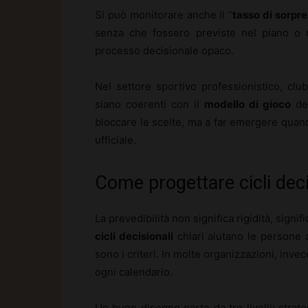
Si può monitorare anche il “
tasso di sorpr
senza che fossero previste nel piano o n
processo decisionale opaco.
Nel settore sportivo professionistico, clu
siano coerenti con il
modello di gioco
def
bloccare le scelte, ma a far emergere quando
ufficiale.
Come progettare cicli decis
La prevedibilità non significa rigidità, signi
cicli decisionali
chiari aiutano le persone 
sono i criteri. In molte organizzazioni, invec
ogni calendario.
Un buon disegno parte da tre livelli: strateg