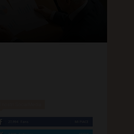
I nostri SocialMedia
27,994
Fans
MI PIACE