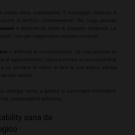
 scelta viene scandagliata, il messaggio implicito è
nza che io verifichi continuamente”. Nel lungo periodo
sionale
e alimenta un clima di sospetto reciproco. Le
spalle”, non per raggiungere obiettivi condivisi.
ress
e difficoltà di concentrazione. Se una persona sa
ta di aggiornamento, fatica a entrare in una modalità di
 un portiere di calcio di fare la sua miglior partita
 ad ogni azione.
più energie vanno a gestire la burocrazia informativa,
vità, responsabilità autentica.
bility sana da
ogico