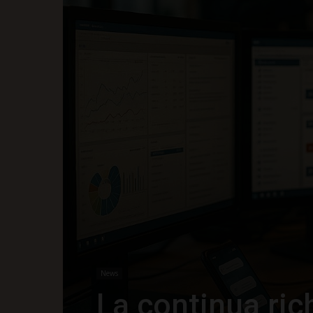
News
La continua ric