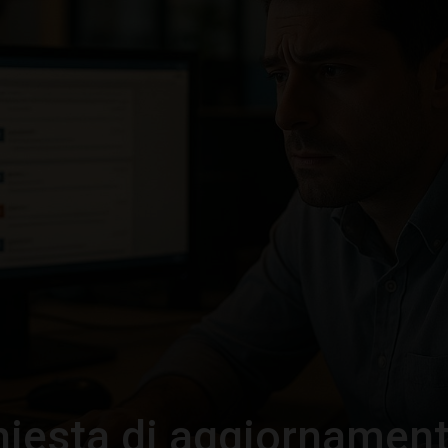
–
Portale
del
Diritto
hiesta di aggiornament