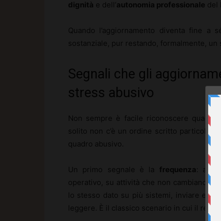
dignità
e dell’
autonomia professionale
del 
Quando l’aggiornamento diventa fine a sé 
sostanziale, pur restando, formalmente, un 
Segnali che gli aggiorname
stress abusivo
Non sempre è facile riconoscere quando 
solito non c’è un ordine scritto particolar
quadro abusivo.
Un primo segnale è la
frequenza
: aggi
operativo, su attività che non cambiano co
lo stesso dato su più sistemi, inviare emai
leggere. È il classico scenario in cui il rep