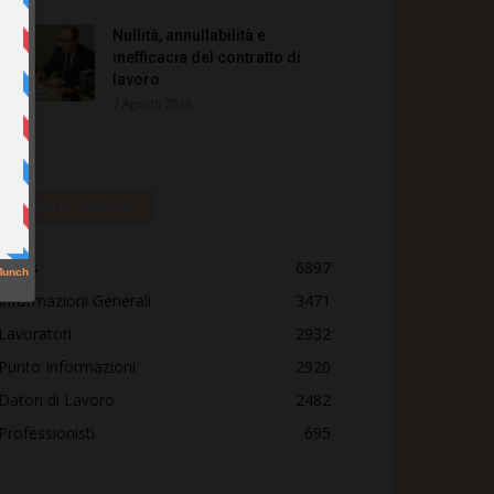
Nullità, annullabilità e
inefficacia del contratto di
lavoro
7 Agosto 2026
Categorie popolari
News
6897
Informazioni Generali
3471
Lavoratori
2932
Punto Informazioni
2920
Datori di Lavoro
2482
Professionisti
695