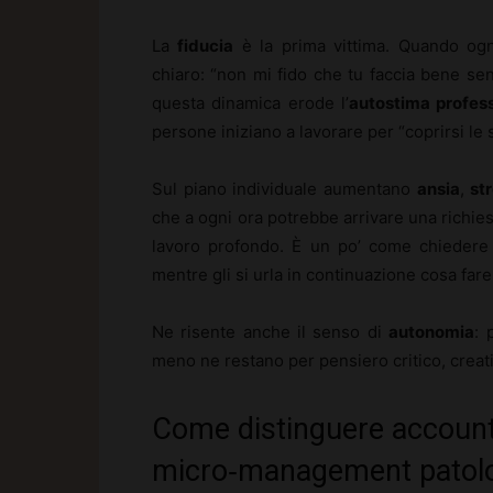
La
fiducia
è la prima vittima. Quando ogni
chiaro: “non mi fido che tu faccia bene se
questa dinamica erode l’
autostima profes
persone iniziano a lavorare per “coprirsi le 
Sul piano individuale aumentano
ansia
,
st
che a ogni ora potrebbe arrivare una richies
lavoro profondo. È un po’ come chiedere a
mentre gli si urla in continuazione cosa fare
Ne risente anche il senso di
autonomia
: 
meno ne restano per pensiero critico, creati
Come distinguere accounta
micro‑management patol