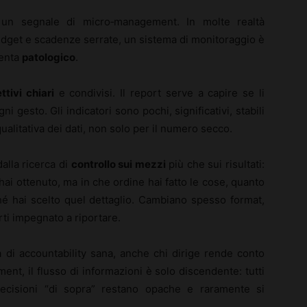
n segnale di micro‑management. In molte realtà
udget e scadenze serrate, un sistema di monitoraggio è
venta
patologico
.
ttivi chiari
e condivisi. Il report serve a capire se li
 gesto. Gli indicatori sono pochi, significativi, stabili
ualitativa dei dati, non solo per il numero secco.
alla ricerca di
controllo sui mezzi
più che sui risultati:
ai ottenuto, ma in che ordine hai fatto le cose, quanto
é hai scelto quel dettaglio. Cambiano spesso format,
erti impegnato a riportare.
a di accountability sana, anche chi dirige rende conto
nt, il flusso di informazioni è solo discendente: tutti
 decisioni “di sopra” restano opache e raramente si