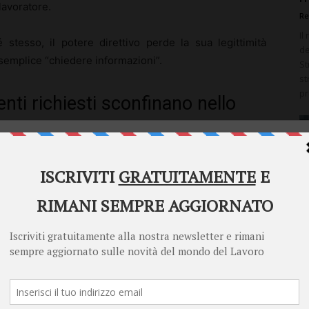
lavoratore.
Re
Il
stesso, il potere direttivo perde la sua legittimità
de
semplice “chiedere informazioni”.
St
st
pr
nti richiesti sconfinano nello
Welcome to Diritto Lavoro
le richieste di
aggiornamento
superano il limite. Di
Diritto Lavoro asks for your consent to use your
personal data for the following purposes:
mente aggressivo; è la
somma
delle pretese a creare il
Personalised advertising and content, advertising and content
measurement, audience research and services development
ornamenti chiesti più volte al giorno, senza motivo
Store and/or access information on a device
sì rapidamente. Segue la
ridondanza
: dover compilare
l e file duplicati, riempire tabelle che nessuno sembra
Learn more
ort diventa una prova di obbedienza.
Your personal data will be processed and information from your device