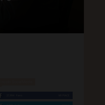
I nostri SocialMedia
27,994
Fans
MI PIACE