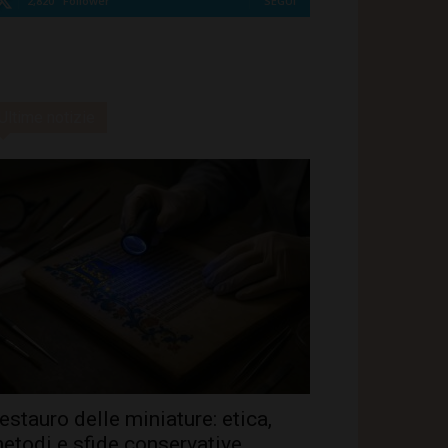
2,820
Follower
SEGUI
Ultime notizie
estauro delle miniature: etica,
etodi e sfide conservative