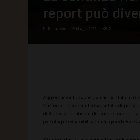
report può div
Di
Redazione
-
29 Maggio 2026
21
Facebook
X
Pinte
Aggiornamenti, report, email di stato: str
trasformarsi in una forma sottile di pressio
dell’attività e abuso di potere non è se
psicologici misurabili e tutele giuridiche d