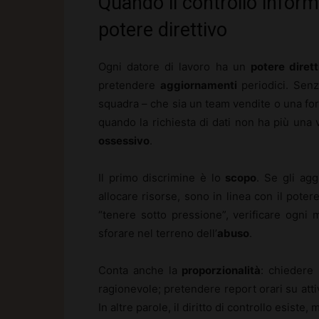
Quando il controllo informa
potere direttivo
Ogni datore di lavoro ha un
potere dirett
pretendere
aggiornamenti
periodici. Sen
squadra – che sia un team vendite o una fo
quando la richiesta di dati non ha più una 
ossessivo
.
Il primo discrimine è lo
scopo
. Se gli agg
allocare risorse, sono in linea con il pote
“tenere sotto pressione”, verificare ogni m
sforare nel terreno dell’
abuso
.
Conta anche la
proporzionalità
: chiedere
ragionevole; pretendere report orari su atti
In altre parole, il diritto di controllo esist