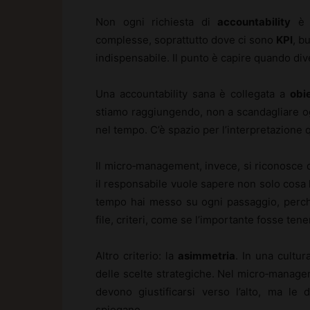
Non ogni richiesta di
accountability
è u
complesse, soprattutto dove ci sono
KPI
, b
indispensabile. Il punto è capire quando di
Una accountability sana è collegata a
obie
stiamo raggiungendo, non a scandagliare ogni
nel tempo. C’è spazio per l’interpretazione q
Il micro‑management, invece, si riconosce d
il responsabile vuole sapere non solo cosa h
tempo hai messo su ogni passaggio, perch
file, criteri, come se l’importante fosse ten
Altro criterio: la
asimmetria
. In una cultur
delle scelte strategiche. Nel micro‑manageme
devono giustificarsi verso l’alto, ma le
spiegano.