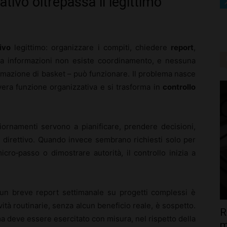
tivo oltrepassa il legittimo
ivo
legittimo: organizzare i compiti, chiedere
report
,
za informazioni non esiste coordinamento, e nessuna
rmazione di basket – può funzionare. Il problema nasce
vera funzione organizzativa e si trasforma in
controllo
iornamenti servono a pianificare, prendere decisioni,
re direttivo. Quando invece sembrano richiesti solo per
icro‑passo o dimostrare autorità, il controllo inizia a
 un breve report settimanale su progetti complessi è
vità routinarie, senza alcun beneficio reale, è sospetto.
R
e, ma deve essere esercitato con misura, nel rispetto della
m