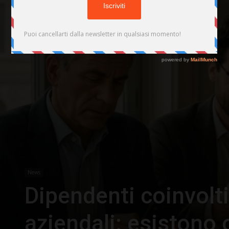
News
Dipendenti coinvolti
aziendali: esistono 