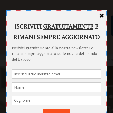
SENTENZE
FORMULARI
PUNTO INFORMAZIONI
Home
News
Dipendenti coinvolti nei gruppi social aziendali: esi