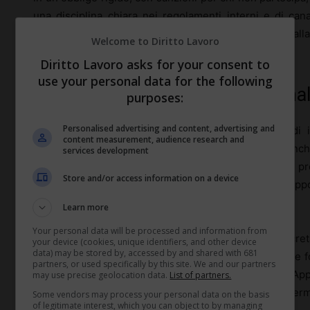
una disciplina chiara nei regolamenti interni e di canali 
violare diritti fondamentali del lavoratore, a partire dall
Welcome to Diritto Lavoro
privata.
Diritto Lavoro asks for your consent to
use your personal data for the following
Limiti del potere direttivo su canali
purposes:
Personalised advertising and content, advertising and
Il
potere direttivo
consente al datore di lavoro di im
content measurement, audience research and
istruzioni, ma resta vincolato da limiti ben precisi. Anch
services development
può trasformarsi in una reperibilità continua o in una pr
Store and/or access information on a device
lavoro
contrattuale. Le notifiche notturne nel grup
automaticamente un obbligo di risposta immediata.
Learn more
Your personal data will be processed and information from
Le indicazioni che incidono sull’organizzazione conc
your device (cookies, unique identifiers, and other device
data) may be stored by, accessed by and shared with 681
spostare una riunione – devono rispettare i tempi e le 
partners, or used specifically by this site. We and our partners
collettivi
. Un messaggio estemporaneo su WhatsApp 
may use precise geolocation data.
List of partners.
comunicazioni formali che incidono su orario, ferie, per
Some vendors may process your personal data on the basis
of legitimate interest, which you can object to by managing