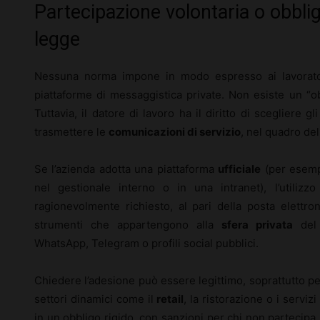
Partecipazione volontaria o obblig
legge
Nessuna norma impone in modo espresso ai lavorato
piattaforme di messaggistica private. Non esiste un “o
Tuttavia, il datore di lavoro ha il diritto di scegliere gl
trasmettere le
comunicazioni di servizio
, nel quadro de
Se l’azienda adotta una piattaforma
ufficiale
(per esemp
nel gestionale interno o in una intranet), l’utilizz
ragionevolmente richiesto, al pari della posta elettro
strumenti che appartengono alla
sfera privata
del 
WhatsApp, Telegram o profili social pubblici.
Chiedere l’adesione può essere legittimo, soprattutto per
settori dinamici come il
retail
, la ristorazione o i serviz
in un obbligo rigido, con sanzioni per chi non partecipa