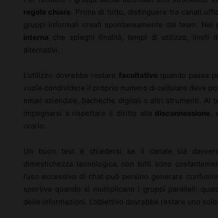
regole chiare
. Prima di tutto, distinguere tra canali uffi
gruppi informali creati spontaneamente dai team. Nei
interna
che spieghi finalità, tempi di utilizzo, limiti di
alternativi.
L’utilizzo dovrebbe restare
facoltativo
quando passa per
vuole condividere il proprio numero di cellulare deve po
email aziendale, bacheche digitali o altri strumenti. Al
impegnarsi a rispettare il diritto alla
disconnessione
, 
orario.
Un buon test è chiedersi se il canale sia davve
dimestichezza tecnologica, non tutti sono costantement
l’uso eccessivo di chat può persino generare confusi
sportive quando si moltiplicano i gruppi paralleli: qual
delle informazioni. L’obiettivo dovrebbe restare uno solo: