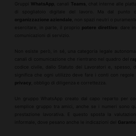
Gruppi
WhatsApp
, canali
Teams
, chat interne alle piat
di spogliatoio digitale del lavoro. Ma dal punto d
organizzazione aziendale
, non spazi neutri o puramente i
esercitare, in parte, il proprio
potere direttivo
: dare in
comunicazioni di servizio.
Non esiste però, in sé, una categoria legale autonoma d
canali di comunicazione che rientrano nel quadro del
ra
codice civile, dallo Statuto dei Lavoratori e, spesso, 
significa che ogni utilizzo deve fare i conti con regole p
privacy
, obbligo di diligenza e correttezza.
Un gruppo WhatsApp creato dal capo reparto per coo
semplice gruppo tra amici, anche se i numeri sono quel
prestazione lavorativa. E questo sposta la valutazion
informale, dove pesano anche le indicazioni del
Garante 