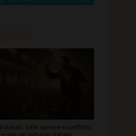
2,820
Follower
SEGUI
Ultime notizie
indacati, lotte operaie e conflitto
ociale nei romanzi italiani