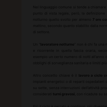
Nel linguaggio comune si tende a chiamar
punto di vista legale, però, la definizione
notturno quello svolto per almeno
7 ore c
mattino, secondo quanto stabilito dalla nor
di settore.
Un “
lavoratore notturno
” non è chi fa una 
e ricorrente in quella fascia oraria, seco
esempio un certo numero di notti all’anno o
obblighi di sorveglianza sanitaria e limiti più 
Altro concetto chiave è il
lavoro a ciclo c
impianti energetici o di reparti ospedalieri c
su sette, senza interruzioni dell’attività pr
considerati
turni gravosi
, con ricadute su sa
Più il ciclo è serrato e continuo, più divent