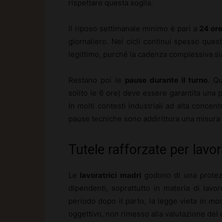
rispettare questa soglia.
Il riposo settimanale minimo è pari a
24 or
giornaliero. Nei cicli continui spesso que
legittimo, purché la cadenza complessiva sia
Restano poi le
pause durante il turno
. Q
solito le 6 ore) deve essere garantita una 
In molti contesti industriali ad alta concent
pause tecniche sono addirittura una misura
Tutele rafforzate per lavora
Le
lavoratrici madri
godono di una protezio
dipendenti, soprattutto in materia di lavo
periodo dopo il parto, la legge vieta in mod
oggettivo, non rimesso alla valutazione del 