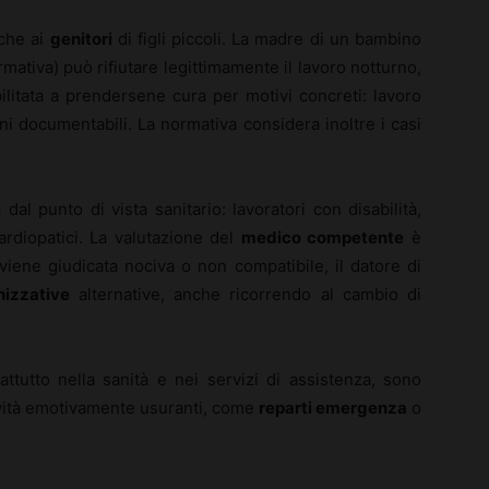
nche ai
genitori
di figli piccoli. La madre di un bambino
rmativa) può rifiutare legittimamente il lavoro notturno,
litata a prendersene cura per motivi concreti: lavoro
ioni documentabili. La normativa considera inoltre i casi
i
dal punto di vista sanitario: lavoratori con disabilità,
rdiopatici. La valutazione del
medico competente
è
 viene giudicata nociva o non compatibile, il datore di
nizzative
alternative, anche ricorrendo al cambio di
attutto nella sanità e nei servizi di assistenza, sono
tività emotivamente usuranti, come
reparti emergenza
o