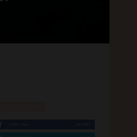
I nostri SocialMedia
27,994
Fans
MI PIACE