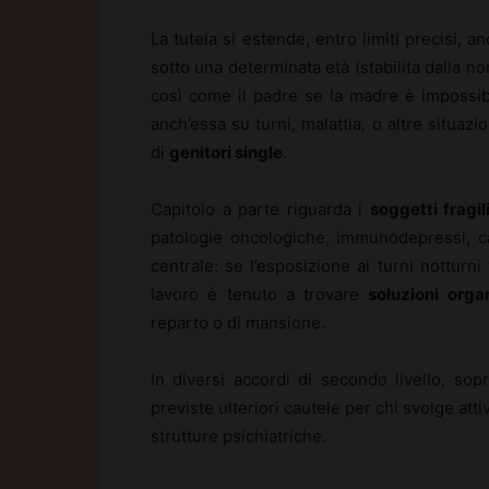
La tutela si estende, entro limiti precisi, a
sotto una determinata età (stabilita dalla no
così come il padre se la madre è impossibi
anch’essa su turni, malattia, o altre situaz
di
genitori single
.
Capitolo a parte riguarda i
soggetti fragil
patologie oncologiche, immunodepressi, ca
centrale: se l’esposizione ai turni notturni
lavoro è tenuto a trovare
soluzioni orga
reparto o di mansione.
In diversi accordi di secondo livello, sopr
previste ulteriori cautele per chi svolge at
strutture psichiatriche.