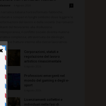
dazione
-
6 Agosto 2026
0
 narrativa italiana ha trasformato fabbriche,
ndacati e scioperi in luoghi simbolici dove leggere le
asformazioni del lavoro e della società. Dai romanzi
litanti del Novecento alla disillusione
ntemporanea, il conflitto sociale diventa materia
rrativa complessa, attraversata da ideologie,
morie e fratture interne alla classe lavoratrice.
Corporazioni, statuti e
regolazione del lavoro
artistico rinascimentale
6 Agosto 2026
Professioni emergenti nel
mondo del gaming e degli e-
sport
6 Agosto 2026
Licenziamenti collettivi e
individuali nelle fasi di