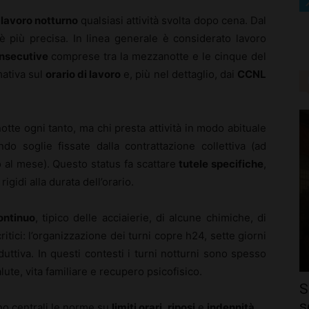
e
lavoro notturno
qualsiasi attività svolta dopo cena. Dal
 è più precisa. In linea generale è considerato lavoro
onsecutive
comprese tra la mezzanotte e le cinque del
mativa sul
orario di lavoro
e, più nel dettaglio, dai
CCNL
notte ogni tanto, ma chi presta attività in modo abituale
ndo soglie fissate dalla contrattazione collettiva (ad
 al mese). Questo status fa scattare
tutele specifiche
,
rigidi alla durata dell’orario.
ontinuo
, tipico delle acciaierie, di alcune chimiche, di
ritici: l’organizzazione dei turni copre h24, sette giorni
oduttiva. In questi contesti i turni notturni sono spesso
lute, vita familiare e recupero psicofisico.
S
s
ano centrali le norme su
limiti orari
,
riposi
e
indennità
.