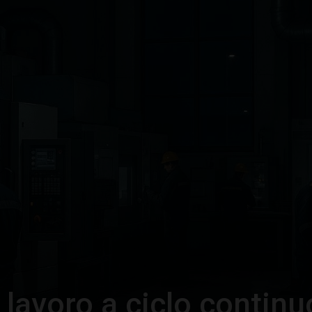
–
Portale
del
Diritto
 lavoro a ciclo continu