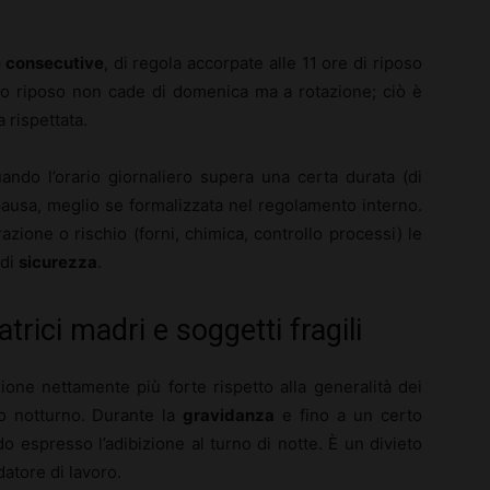
e consecutive
, di regola accorpate alle 11 ore di riposo
sto riposo non cade di domenica ma a rotazione; ciò è
 rispettata.
uando l’orario giornaliero supera una certa durata (di
pausa, meglio se formalizzata nel regolamento interno.
razione o rischio (forni, chimica, controllo processi) le
 di
sicurezza
.
trici madri e soggetti fragili
ne nettamente più forte rispetto alla generalità dei
ro notturno. Durante la
gravidanza
e fino a un certo
o espresso l’adibizione al turno di notte. È un divieto
datore di lavoro.