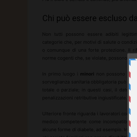
Chi può essere escluso dal
Non tutti possono essere adibiti legitt
categorie che, per motivi di salute o condi
o comunque di una forte protezione. Il r
norme cogenti che, se violate, possono por
In primo luogo i
minori
non possono essere 
sorveglianza sanitaria obbligatoria può dic
totale o parziale; in questi casi, il dator
penalizzazioni retributive ingiustificate.
Ulteriore fronte riguarda i lavoratori con
pa
medico competente come incompatibili con
alcune forme di diabete, ad esempio. In di