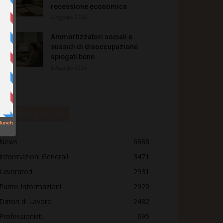
recessione economica
6 Agosto 2026
Ammortizzatori sociali e
sussidi di disoccupazione
spiegati bene
6 Agosto 2026
Categorie popolari
News
6888
Informazioni Generali
3471
Lavoratori
2931
Punto Informazioni
2920
Datori di Lavoro
2482
Professionisti
695