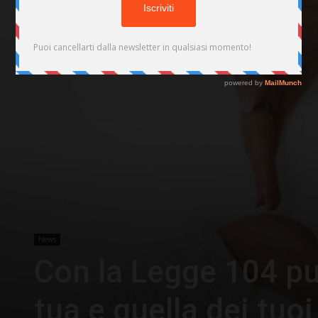
News
Con la Legge 104 pu
tua e quella dei tuoi