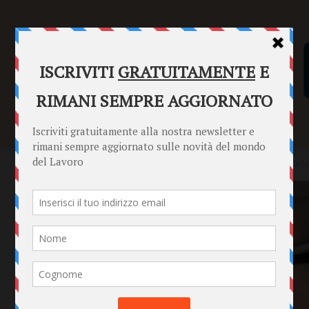
SENTENZE
FORMULARI
PUNTO INFORMAZIONI
Home
News
Con la Legge 104 puoi ristrutturare casa tua e quella 