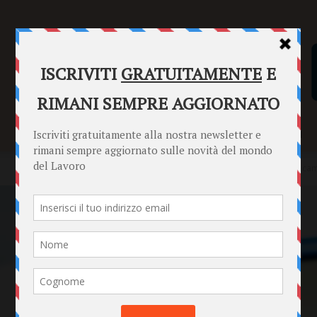
SENTENZE
FORMULARI
PUNTO INFORMAZIONI
Home
News
Bollette, tutto trasformato a gennaio 2026: cosa cam