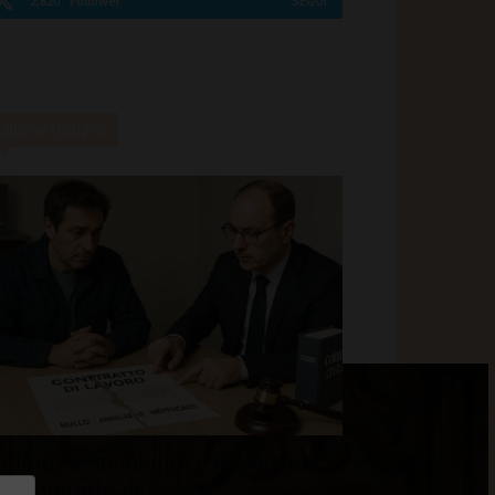
2,820
Follower
SEGUI
Ultime notizie
ullità, annullabilità e inefficacia
el contratto di lavoro