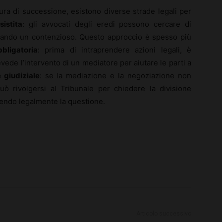
ra di successione, esistono diverse strade legali per
istita
: gli avvocati degli eredi possono cercare di
itando un contenzioso. Questo approccio è spesso più
bligatoria
: prima di intraprendere azioni legali, è
ede l’intervento di un mediatore per aiutare le parti a
 giudiziale
: se la mediazione e la negoziazione non
ò rivolgersi al Tribunale per chiedere la divisione
lvendo legalmente la questione.
Articolo successivo