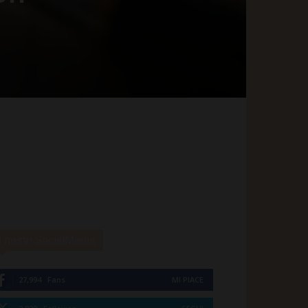
I nostri SocialMedia
27,994
Fans
MI PIACE