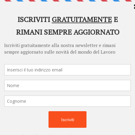
Welcome to Diritto Lavoro
Re
Diritto Lavoro asks for your consent to use your
Ne
personal data for the following purposes:
pr
in
re
Personalised advertising and content, advertising and content
di
measurement, audience research and services development
pe
Store and/or access information on a device
Learn more
Your personal data will be processed and information from your device
(cookies, unique identifiers, and other device data) may be stored by,
accessed by and shared with 681 partners, or used specifically by this
site. We and our partners may use precise geolocation data.
List of
partners.
Some vendors may process your personal data on the basis of legitimate
interest, which you can object to by managing your options below. Look
for a link at the bottom of this page or in the site menu to manage or
withdraw consent in privacy and cookie settings.
Do not consent
Consent