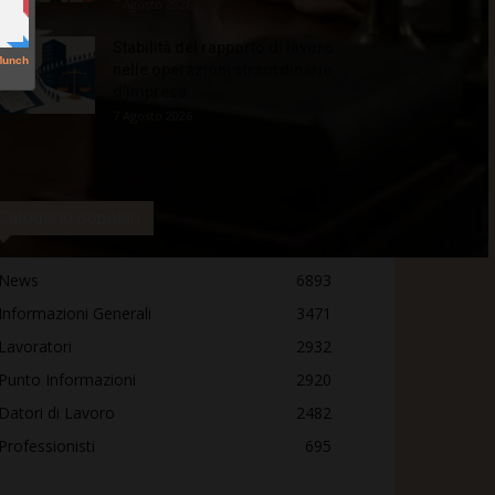
7 Agosto 2026
Stabilità del rapporto di lavoro
nelle operazioni straordinarie
d’impresa
7 Agosto 2026
Categorie popolari
News
6893
Informazioni Generali
3471
Lavoratori
2932
Punto Informazioni
2920
Datori di Lavoro
2482
Professionisti
695