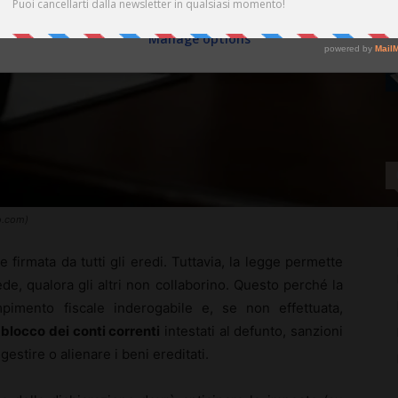
Manage options
ro.com)
firmata da tutti gli eredi. Tuttavia, la legge permette
e, qualora gli altri non collaborino. Questo perché la
imento fiscale inderogabile e, se non effettuata,
 blocco dei conti correnti
intestati al defunto, sanzioni
gestire o alienare i beni ereditati.