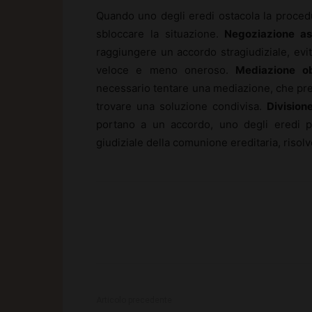
Quando uno degli eredi ostacola la procedu
sbloccare la situazione.
Negoziazione ass
raggiungere un accordo stragiudiziale, ev
veloce e meno oneroso.
Mediazione ob
necessario tentare una mediazione, che prev
trovare una soluzione condivisa.
Divisione
portano a un accordo, uno degli eredi pu
giudiziale della comunione ereditaria, riso
Articolo precedente