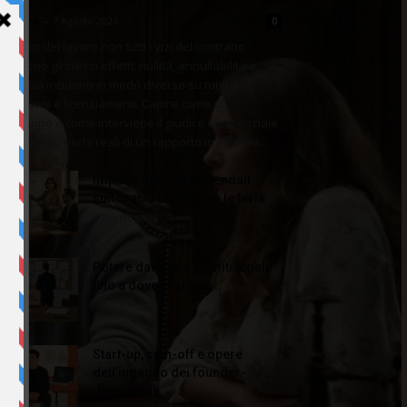
dazione
-
7 Agosto 2026
0
l diritto del lavoro non tutti i vizi del contratto
oducono gli stessi effetti: nullità, annullabilità e
efficacia incidono in modo diverso su tutele,
tribuzioni e licenziamenti. Capire come si
stinguono e come interviene il giudice è essenziale
r valutare i rischi reali di un rapporto irregolare.
Impatto degli usi aziendali
sull’orario di lavoro e le ferie
7 Agosto 2026
Potere datoriale e limiti legali:
fino a dove ci si può...
7 Agosto 2026
Start-up, spin-off e opere
dell’ingegno dei founder-
dipendenti