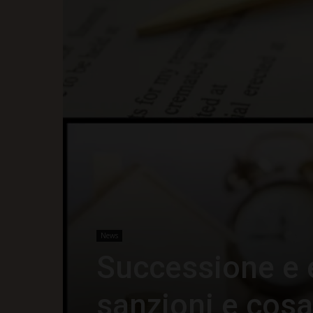
News
Successione e e
sanzioni e cosa