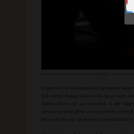
Successione ed eredità: cosa dice la legge? – (diritto-lavo
In genere, la dichiarazione dovrebbe essere 
che venga presentata anche da un solo ered
dichiarazione di successione è un ademp
comporta delle gravi conseguenze, come
il
economiche per gli eredi e l’impossibilità di 