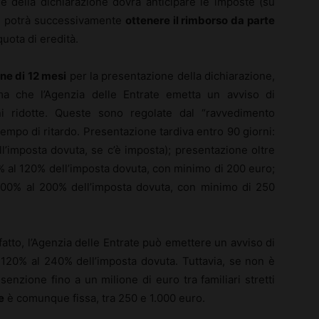
ne della dichiarazione dovrà anticipare le imposte (su
ia, potrà successivamente
ottenere il rimborso da parte
quota di eredità.
ine di 12 mesi
per la presentazione della dichiarazione,
 che l’Agenzia delle Entrate emetta un avviso di
ni ridotte. Queste sono regolate dal “ravvedimento
mpo di ritardo. Presentazione tardiva entro 90 giorni:
ll’imposta dovuta, se c’è imposta); presentazione oltre
% al 120% dell’imposta dovuta, con minimo di 200 euro;
 100% al 200% dell’imposta dovuta, con minimo di 250
atto, l’Agenzia delle Entrate può emettere un avviso di
120% al 240% dell’imposta dovuta. Tuttavia, se non è
nzione fino a un milione di euro tra familiari stretti
e
è comunque fissa, tra 250 e 1.000 euro.