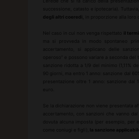
L’erede che si fa carico della presentazio
successione, catasto e ipotecaria). Tuttav
degli altri coeredi,
in proporzione alla loro 
Nel caso in cui non venga rispettato
il term
ma si provveda in modo spontaneo prima
accertamento, si applicano delle sanzio
operoso” e possono variare a seconda del te
sanzione ridotta a 1/9 del minimo (1,11% de
90 giorni, ma entro 1 anno: sanzione dal 60
presentazione oltre 1 anno: sanzione dal
euro.
Se la dichiarazione non viene presentata aff
accertamento, con sanzioni che vanno dal 
dovuta alcuna imposta (per esempio, per ese
come coniugi e figli),
la sanzione applicabil