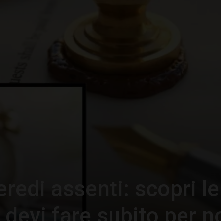
–
Portale
del
redi assenti: scopri le
Diritto
 devi fare subito per n