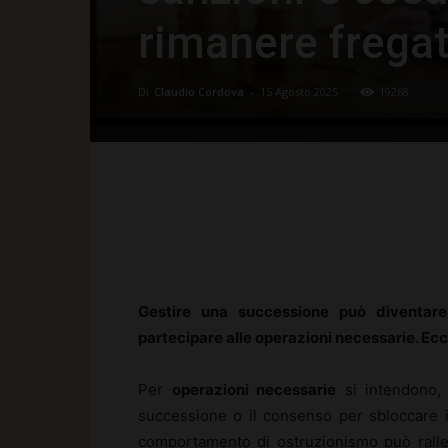
rimanere frega
Di
Claudio Cordova
-
15 Agosto 2025
19268
Facebook
X
Pinte
Gestire una successione può diventare
partecipare alle operazioni necessarie. Ec
Per
operazioni necessarie
si intendono, t
successione o il consenso per sbloccare i 
comportamento di ostruzionismo può ralle