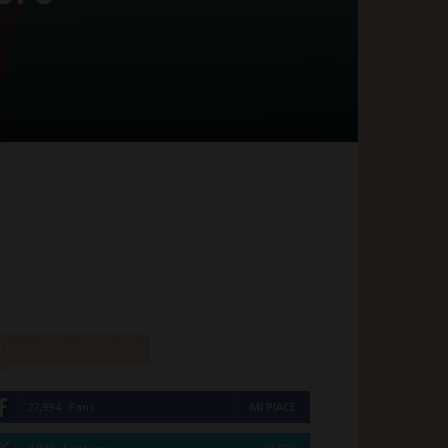
I nostri SocialMedia
27,994
Fans
MI PIACE