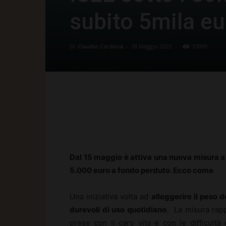
subito 5mila eu
Di
Claudio Cordova
-
18 Maggio 2025
57089
Facebook
X
Pinte
Dal 15 maggio è attiva una nuova misura a
5.000 euro a fondo perduto. Ecco come
Una iniziativa volta ad
alleggerire il peso de
durevoli di uso quotidiano
. La misura rapp
prese con il caro vita e con le difficol