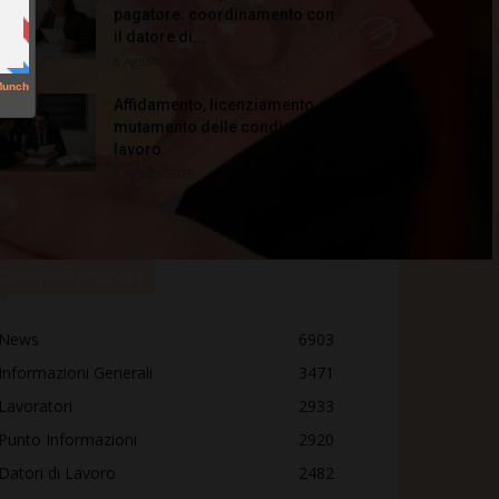
pagatore: coordinamento con
il datore di...
8 Agosto 2026
Affidamento, licenziamento e
mutamento delle condizioni di
lavoro
8 Agosto 2026
Categorie popolari
News
6903
Informazioni Generali
3471
Lavoratori
2933
Punto Informazioni
2920
Datori di Lavoro
2482