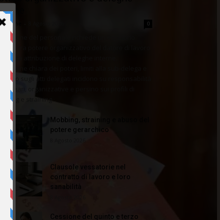
nterne
dazione
-
8 Agosto 2026
0
 gestione del personale richiede un equilibrio
licato tra potere organizzativo del datore di lavoro
corretta attribuzione di deleghe interne.
finizione chiara dei poteri, limiti alla sub-delega e
ntrollo sugli atti delegati incidono su responsabilità
sciplinari, organizzative e persino sui profili di
bbing e straining.
Mobbing, straining e abuso del
potere gerarchico
8 Agosto 2026
Clausole vessatorie nel
contratto di lavoro e loro
sanabilità
8 Agosto 2026
Cessione del quinto e terzo