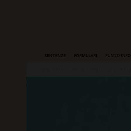
SENTENZE
FORMULARI
PUNTO INFO
Home
News
ISEE sotto i 30mila euro? Puoi richie