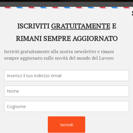
i
Welcome to Diritto Lavoro
Re
Diritto Lavoro asks for your consent to use your
La
personal data for the following purposes:
de
e 
De
Personalised advertising and content, advertising and content
measurement, audience research and services development
co
di
Store and/or access information on a device
mo
Learn more
Your personal data will be processed and information from your device
(cookies, unique identifiers, and other device data) may be stored by,
accessed by and shared with 681 partners, or used specifically by this
site. We and our partners may use precise geolocation data.
List of
partners.
Some vendors may process your personal data on the basis of legitimate
interest, which you can object to by managing your options below. Look
for a link at the bottom of this page or in the site menu to manage or
withdraw consent in privacy and cookie settings.