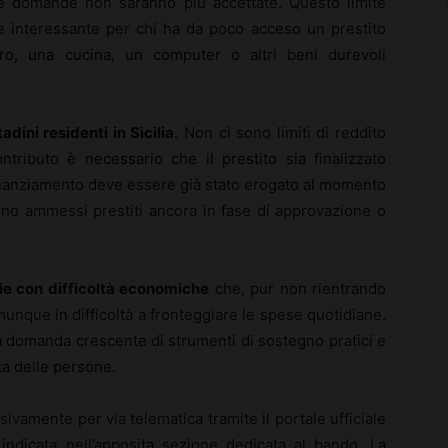
le domande non saranno più accettate. Questo limite
te interessante per chi ha da poco acceso un prestito
ero, una cucina, un computer o altri beni durevoli
dini residenti in Sicilia
. Non ci sono limiti di reddito
ntributo è necessario che il prestito sia finalizzato
il finanziamento deve essere già stato erogato al momento
no ammessi prestiti ancora in fase di approvazione o
ie con difficoltà economiche
che, pur non rientrando
munque in difficoltà a fronteggiare le spese quotidiane.
a domanda crescente di strumenti di sostegno pratici e
ita delle persone.
usivamente per via telematica tramite il portale ufficiale
 indicata nell’apposita sezione dedicata al bando. La