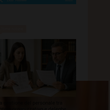
2,820
Follower
SEGUI
Ultime notizie
a gestione del personale tra
otere organizzativo e deleghe