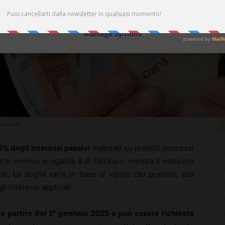
Do not consent
Consent
Manage options
oro.com)
0% degli interessi passivi
maturati su prestiti concessi
’importo minimo erogabile è di 150 euro, mentre il massimo
. La soglia varia in base al valore del prestito, alla
i interessi applicati.
i a partire dal 1° gennaio 2025 e può essere richiesta