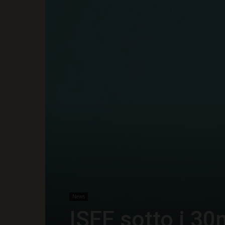
News
ISEE sotto i 30