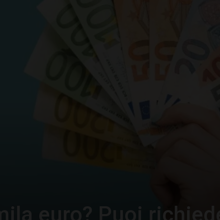
–
Portale
del
Diritto
mila euro? Puoi richied