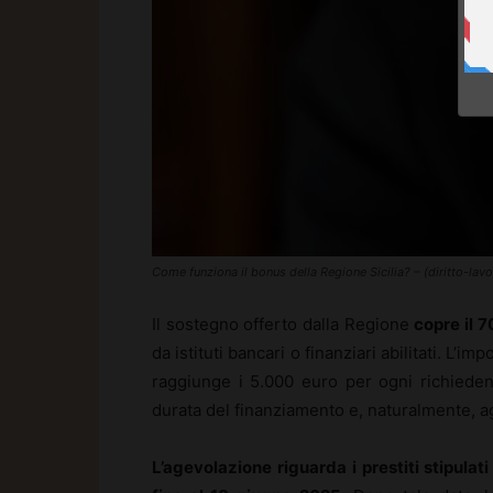
Come funziona il bonus della Regione Sicilia? – (diritto-lav
Il sostegno offerto dalla Regione
copre il 7
da istituti bancari o finanziari abilitati. L
raggiunge i 5.000 euro per ogni richiedente
durata del finanziamento e, naturalmente, agl
L’agevolazione riguarda i prestiti stipulat