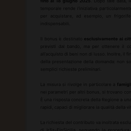
fino al 18 giugno 2025
. Dopo tale data, 
temporale rende l’iniziativa particolarmen
per acquistare, ad esempio, un frigorif
indispensabili.
Il bonus è destinato
esclusivamente ai citta
previsti dal bando, ma per ottenere il co
all’acquisto di beni non di lusso. Inoltre, 
della presentazione della domanda: non so
semplici richieste preliminari.
La misura si rivolge in particolare a
famigl
nei parametri per altri bonus, si trovano co
È una risposta concreta della Regione a un
rapidi, capaci di migliorare la qualità della v
La richiesta del contributo va inoltrata escl
di Irfis-FinSicilia, seguendo la procedura