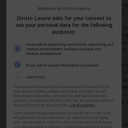
sentenza ha chiarito che il tributo è dovuto indipendentem
Welcome to Diritto Lavoro
pagamento deve riflettere la qualità del servizio fornito.
Diritto Lavoro asks for your consent to
use your personal data for the following
La seconda sentenza, l’
ordinanza n. 2374 del 2023
, ha
purposes:
un’opzione discrezionale per il Comune, ma un obblig
comma 4 del
Dlgs 507 del 1995
, il tributo deve essere 
Personalised advertising and content, advertising and
content measurement, audience research and
effettuato in modo adeguato, lasciando i cittadini privi di
services development
Per richiedere la
riduzione della Tari
a causa di disservi
Store and/or access information on a device
specifico. Innanzitutto, è consigliabile documentare l
Learn more
video. Questi materiali possono essere utilizzati per supp
Your personal data will be processed and information from
protratto, è possibile inviare una
diffida formale al C
your device (cookies, unique identifiers, and other device
per migliorare la situazione. Se dopo la diffida non si
data) may be stored by, accessed by and shared with 681
partners, or used specifically by this site. We and our partners
presentare un
esposto alla Procura della Repubblica
, 
may use precise geolocation data.
List of partners.
prove raccolte.
Some vendors may process your personal data on the basis
of legitimate interest, which you can object to by managing
your options below. Look for a link at the bottom of this page
È importante sottolineare che la richiesta di riduzione 
or in the site menu to manage or withdraw consent in privacy