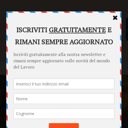
SENTENZE
FORMULARI
PUNTO INFORMAZIONI
Home
News
Tari, occhio al tuo Comune: ti spetta subito uno sc