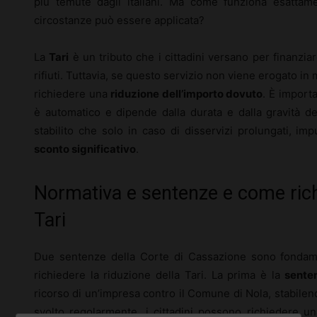
più temute dagli italiani. Ma come funziona esattame
circostanze può essere applicata?
La
Tari
è un tributo che i cittadini versano per finanziar
rifiuti. Tuttavia, se questo servizio non viene erogato in 
richiedere una
riduzione dell’importo dovuto
. È importa
è automatico e dipende dalla durata e dalla gravità de
stabilito che solo in caso di disservizi prolungati, im
sconto significativo
.
Normativa e sentenze e come richi
Tari
Due sentenze della Corte di Cassazione sono fonda
richiedere la riduzione della Tari. La prima è la
sente
ricorso di un’impresa contro il Comune di Nola, stabilen
svolto regolarmente, i cittadini possono richiedere u