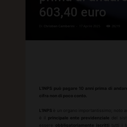
603,40 euro
Di
Christian Camberini
-
17 Aprile 2025
28219
Facebook
X
Pinte
L’INPS può pagare 10 anni prima di andare
cifra non di poco conto.
L’INPS
è un organo importantissimo; noto a
è il
principale ente previdenziale
del sist
essere
obbligatoriamente iscritti
tutti i 