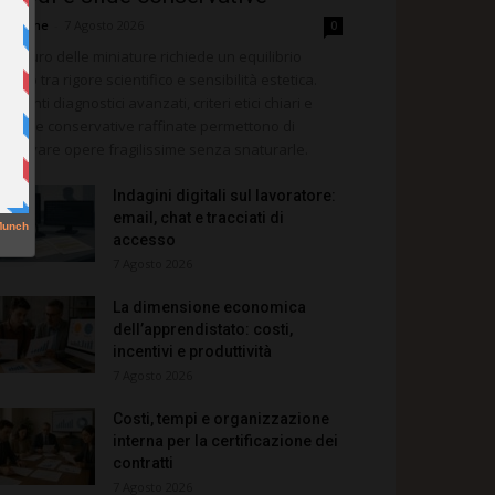
dazione
-
7 Agosto 2026
0
 restauro delle miniature richiede un equilibrio
licato tra rigore scientifico e sensibilità estetica.
rumenti diagnostici avanzati, criteri etici chiari e
rategie conservative raffinate permettono di
eservare opere fragilissime senza snaturarle.
Indagini digitali sul lavoratore:
email, chat e tracciati di
accesso
7 Agosto 2026
La dimensione economica
dell’apprendistato: costi,
incentivi e produttività
7 Agosto 2026
Costi, tempi e organizzazione
interna per la certificazione dei
contratti
7 Agosto 2026