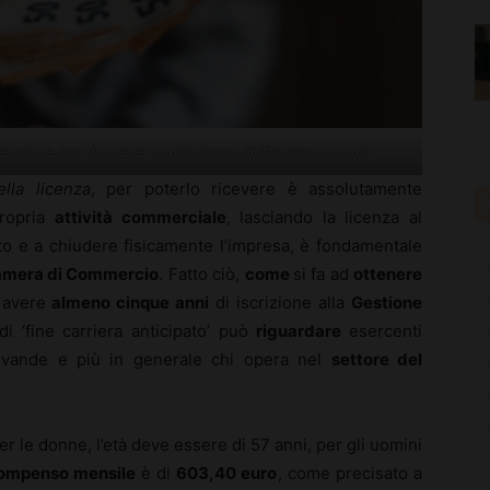
 pensione per donne e uomini (www.diritto-lavoro.com)
lla licenza
, per poterlo ricevere è assolutamente
propria
attività commerciale
, lasciando la licenza al
to e a chiudere fisicamente l’impresa, è fondamentale
mera di Commercio
. Fatto ciò,
come
si fa ad
ottenere
è avere
almeno cinque anni
di iscrizione alla
Gestione
i ‘fine carriera anticipato’ può
riguardare
esercenti
 bevande e più in generale chi opera nel
settore del
per le donne, l’età deve essere di 57 anni, per gli uomini
ompenso mensile
è di
603,40 euro
, come precisato a