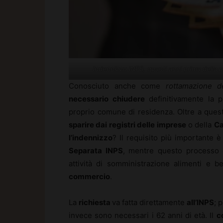
Indennizzo INPS, quanti anni prima della
Conosciuto anche come
rottamazione de
necessario chiudere
definitivamente la 
proprio comune di residenza. Oltre a ques
sparire dai registri delle imprese
o della
Ca
l’indennizzo
? Il requisito più importante 
Separata INPS
, mentre questo processo d
attività di somministrazione alimenti e
commercio
.
La
richiesta
va fatta direttamente
all’INPS
; 
invece sono necessari i 62 anni di età. Il
c