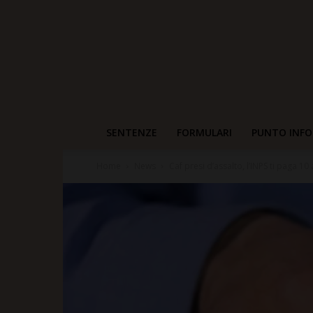
SENTENZE
FORMULARI
PUNTO INFO
Home
News
Caf presi d’assalto, l’INPS ti paga 10