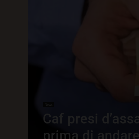
News
Caf presi d’assa
prima di andar