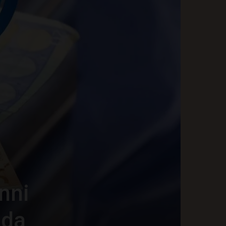
anni
 da