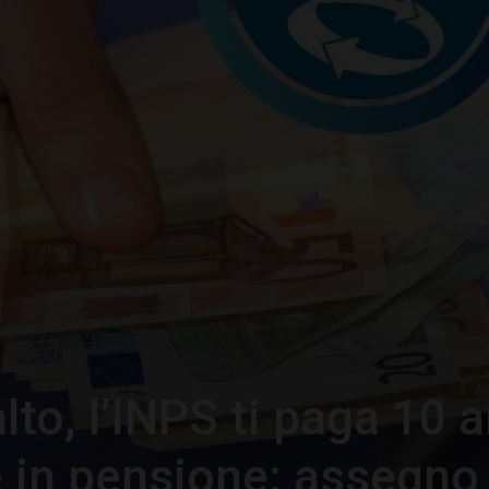
–
Portale
del
lto, l’INPS ti paga 10 
Diritto
e in pensione: assegno