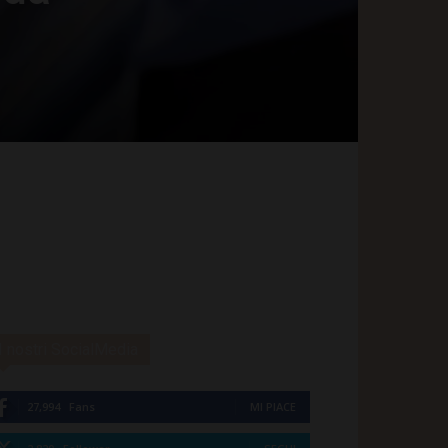
I nostri SocialMedia
27,994
Fans
MI PIACE