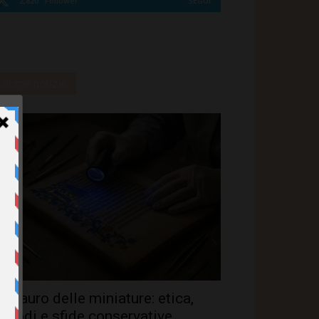
2,820
Follower
SEGUI
Ultime notizie
estauro delle miniature: etica,
etodi e sfide conservative