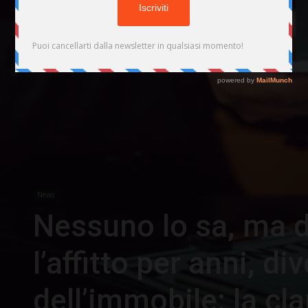
News
Nessuno lo sa, ma 
l’affitto per anni, di
dell’immobile: la cl