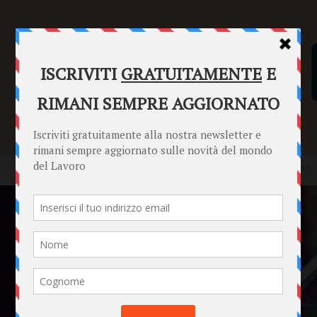
SENTENZE
FORMULARI
PUNTO INFORMAZIONI
Home
News
Nessuno lo sa, ma dopo che paghi l’affitto per anni, di