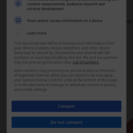
può fare
content measurement, audience research and
services development
Se non hai modo di accedere a un mutuo ma intendi ugu
Store and/or access information on a device
che potresti considerare.
Learn more
Your personal data will be processed and information from
your device (cookies, unique identifiers, and other device
data) may be stored by, accessed by and shared with 681
partners, or used specifically by this site. We and our partners
may use precise geolocation data.
List of partners.
Some vendors may process your personal data on the basis
of legitimate interest, which you can object to by managing
your options below. Look for a link at the bottom of this page
or in the site menu to manage or withdraw consent in privacy
and cookie settings.
Consent
Do not consent