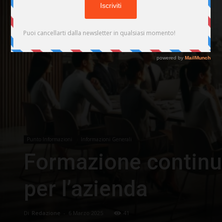
Punto Informazioni
Informazioni Generali
Formazione continu
per l’azienda
Di
Redazione
-
6 Marzo 2025
41