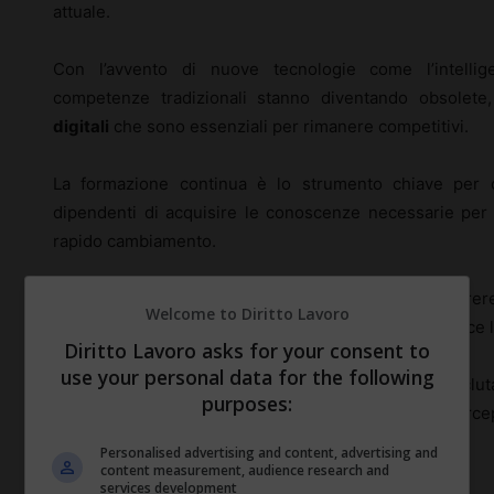
attuale.
Con l’avvento di nuove tecnologie come l’intellige
competenze tradizionali stanno diventando obsole
digitali
che sono essenziali per rimanere competitivi.
La formazione continua è lo strumento chiave per c
dipendenti di acquisire le conoscenze necessarie per
rapido cambiamento.
Inoltre, questo approccio riduce la necessità di ricorr
Welcome to Diritto Lavoro
colmare le lacune di competenze, promuovendo invece la 
Diritto Lavoro asks for your consent to
use your personal data for the following
Questo si traduce in un contenimento dei costi di reclu
purposes:
fidelizzazione del personale, poiché i dipendenti perce
carriera.
Personalised advertising and content, advertising and
content measurement, audience research and
services development