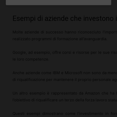
produttività globale dell’organizzazione.
Esempi di aziende che investono 
Molte aziende di successo hanno riconosciuto l’impor
realizzato programmi di formazione all’avanguardia.
Google, ad esempio, offre corsi e risorse per le sue r
le loro competenze.
Anche aziende come IBM e Microsoft non sono da meno
di riqualificazione per mantenere il proprio personale ag
Un altro esempio è rappresentato da Amazon che ha lanc
l’obiettivo di riqualificare un terzo della forza lavoro stat
Questi esempi dimostrano come l’investimento in fo