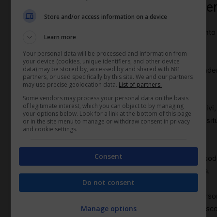
Aumentare la produttività attraver
Store and/or access information on a device
La correlazione tra
formazione continua
e un aumento 
Learn more
da numerosi studi.
Your personal data will be processed and information from
your device (cookies, unique identifiers, and other device
data) may be stored by, accessed by and shared with 681
Quando i dipendenti sono aggiornati sulle ultime tende
partners, or used specifically by this site. We and our partners
efficienti nel loro lavoro quotidiano.
may use precise geolocation data.
List of partners.
Some vendors may process your personal data on the basis
of legitimate interest, which you can object to by managing
La possibilità di accedere a percorsi formativi innovativi
your options below. Look for a link at the bottom of this page
soft skills, consente al personale di gestire meglio le s
or in the site menu to manage or withdraw consent in privacy
and cookie settings.
più informate e strategiche.
Consent
Inoltre, la formazione spesso porta a una maggiore soddi
sentono più competenti e sicuri delle proprie capacità.
Do not consent
Un ambiente di lavoro che incoraggia la crescita perso
motivazione
e la creatività, fattori che contribuisc
Manage options