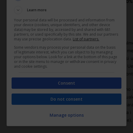
autonomi con dipendenti la percentuale supera il 50%
Ue.
Learn more
Your personal data will be processed and information from
your device (cookies, unique identifiers, and other device
I lavoratori dipendenti
data) may be stored by, accessed by and shared with 681
partners, or used specifically by this site. We and our partners
may use precise geolocation data.
List of partners.
Anche tra i
dipendenti
la percentuale di chi lavora alm
Some vendors may process your personal data on the basis
uomini, con il
5,1% in Italia
a fronte del 5% della m
of legitimate interest, which you can object to by managing
your options below. Look for a link at the bottom of this page
dipendenti
lavorano a lungo nel
32,5% dei casi
(quasi u
or in the site menu to manage or withdraw consent in privacy
dipendenti sono invece il 2,3% a fronte del 2,1% in U
and cookie settings.
almeno 49 ore
alla settimana
sono il 5,1% del totale
cont
Consent
In Italia, emerge ancora dai numeri di
Eurostat
, hanno 
del totale a fronte del 21,9% in Ue) con una percentua
Do not consent
14,3% in Ue). Il 10,3% dei professionisti in Italia dichia
lavoratori dei servizi e delle vendite (6,5% in Ue). Tra i l
Manage options
lavora almeno 49 ore a settimana (siamo al 27,5% in Ue).