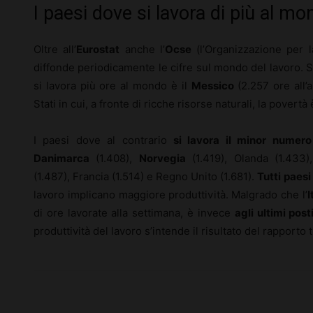
I paesi dove si lavora di più al m
Oltre all’
Eurostat
anche l’
Ocse
(l’Organizzazione per 
diffonde periodicamente le cifre sul mondo del lavoro. S
si lavora più ore al mondo è il
Messico
(2.257 ore all’
Stati in cui, a fronte di ricche risorse naturali, la povertà
I paesi dove al contrario
si lavora il minor numero
Danimarca
(1.408),
Norvegia
(1.419), Olanda (1.433),
(1.487), Francia (1.514) e Regno Unito (1.681).
Tutti paesi
lavoro implicano maggiore produttività. Malgrado che l’
I
di ore lavorate alla settimana, è invece
agli ultimi posti
produttività del lavoro s’intende il risultato del rapporto 