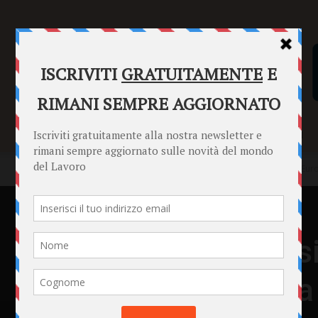
SENTENZE
FORMULARI
PUNTO INFORMAZIONI
Home
News
Eurostat: “In Italia si lavora di più che nel resto d’Eur
News
Eurostat: “In Italia s
resto d’Europa” (ma 