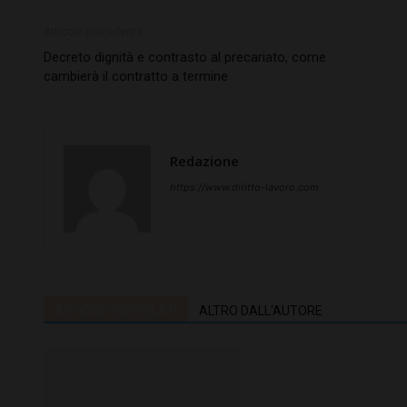
Articolo precedente
Decreto dignità e contrasto al precariato, come
cambierà il contratto a termine
Redazione
https://www.diritto-lavoro.com
ARTICOLI CORRELATI
ALTRO DALL'AUTORE