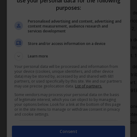
use your personal data for the following
purposes:
per i dottori agronomi e i dottori forestali la cura 
contabilità, curatela, e consulenza dell’impresa agrico
Personalised advertising and content, advertising and
content measurement, audience research and
della legge n. 3/1976, come modificato dall’articolo 2,
services development
per gli agrotecnici e gli agrotecnici laureati la cura 
Store and/or access information on a device
funzione contabile, assistenza e rappresentanza tr
dipendente dell’impresa agricola rappresentata (art. 11,
Learn more
per i periti agrari e i periti agrari laureati la cura 
Your personal data will be processed and information from
your device (cookies, unique identifiers, and other device
funzioni contabili, assistenza e rappresentanza tr
data) may be stored by, accessed by and shared with 681
partners, or used specifically by this site. We and our partners
dipendente dell’impresa agricola rappresentata (art. 
may use precise geolocation data.
List of partners.
come modificato dall’articolo 2 della legge n. 54/1991)
Some vendors may process your personal data on the basis
of legitimate interest, which you can object to by managing
your options below. Look for a link at the bottom of this page
Per completezza di esposizione, al fine della profilazione
or in the site menu to manage or withdraw consent in privacy
(dottori agronomi, dottori forestali, agrotecnici, agrotec
and cookie settings.
laureati) dovranno inviare all’indirizzo e-mail posagri.d
Consent