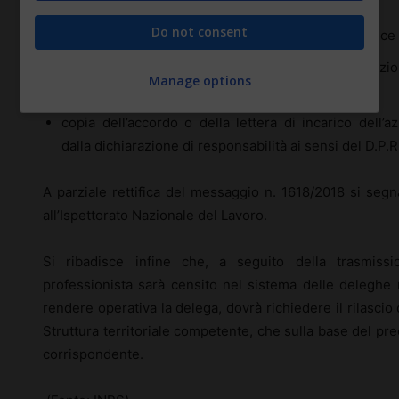
documento di riconoscimento;
Do not consent
copia della tessera sanitaria o del tesserino di codice 
copia del tesserino di iscrizione all’albo o certificazi
Manage options
Professionale;
copia dell’accordo o della lettera di incarico dell’
dalla dichiarazione di responsabilità ai sensi del D.P.
A parziale rettifica del messaggio n. 1618/2018 si seg
all’Ispettorato Nazionale del Lavoro.
Si ribadisce infine che, a seguito della trasmissi
professionista sarà censito nel sistema delle deleghe ne
rendere operativa la delega, dovrà richiedere il rilascio 
Struttura territoriale competente, che sulla base del pre
corrispondente.