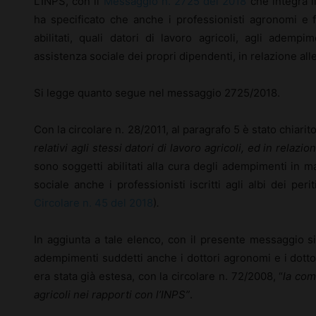
L’INPS, con il
Messaggio n. 2725 del 2018
che integra 
ha specificato che anche i professionisti agronomi e for
abilitati, quali datori di lavoro agricoli, agli ademp
assistenza sociale dei propri dipendenti, in relazione al
Si legge quanto segue nel messaggio 2725/2018.
Con la circolare n. 28/2011, al paragrafo 5 è stato chiarito
relativi agli stessi datori di lavoro agricoli, ed in relaz
sono soggetti abilitati alla cura degli adempimenti in m
sociale anche i professionisti iscritti agli albi dei peri
Circolare n. 45 del 2018
)
.
In aggiunta a tale elenco, con il presente messaggio si 
adempimenti suddetti anche i dottori agronomi e i dottori fo
era stata già estesa, con la circolare n. 72/2008, “
la com
agricoli nei rapporti con l’INPS”
.