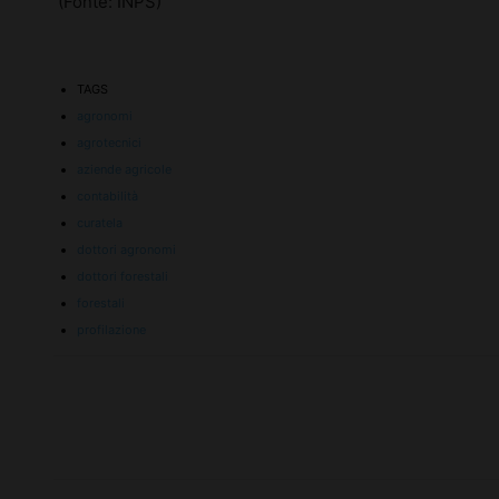
(Fonte: INPS)
TAGS
agronomi
agrotecnici
aziende agricole
contabilità
curatela
dottori agronomi
dottori forestali
forestali
profilazione