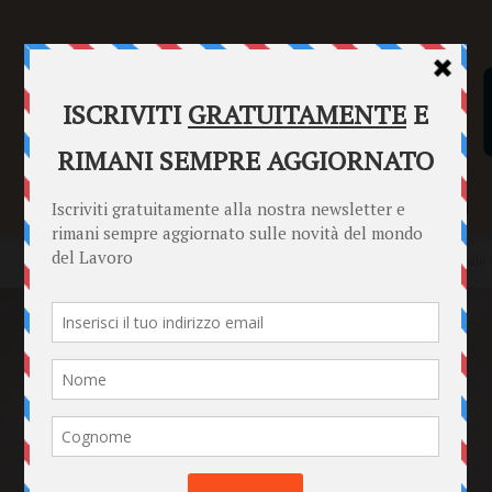
SENTENZE
FORMULARI
PUNTO INFORMAZIONI
Home
Punto Informazioni
Datori di Lavoro
Welfare aziendale 