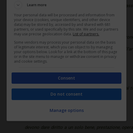
Learn more
medesimi familiari e per la fruizione di servizi di as
Your personal data will be processed and information from
autosufficienti.
your device (cookies, unique identifiers, and other device
data) may be stored by, accessed by and shared with 681
partners, or used specifically by this site. We and our partners
may use precise geolocation data.
List of partners.
Qualora si ricorra ai voucher, sia cartacei che elettronic
Some vendors may process your personal data on the basis
of legitimate interest, which you can object to by managing
vanno però rispettati i requisiti tassativi previsti dall’a
your options below. Look for a link at the bottom of this page
or in the site menu to manage or withdraw consent in privacy
and cookie settings.
devono essere nominativi;
Consent
non possono essere utilizzati da persona diversa dal tit
Do not consent
non possono essere monetizzati o ceduti a terzi;
Manage options
devono dare diritto a un solo bene, prestazione, opera