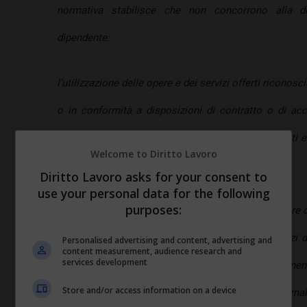
normativa stabilisce che non concorrono alla de
dipendente:
l’utilizzazione delle opere e dei servizi offerti riconos
o in conformità a disposizioni di contratto o di ac
generalità dei dipendenti o a categorie di dipendenti e a
Welcome to Diritto Lavoro
le finalità individuate dal comma 1 dell’articolo 100;
Diritto Lavoro asks for your consent to
use your personal data for the following
purposes:
le somme, i servizi e le prestazioni erogati dal datore d
a categorie di dipendenti per la fruizione dei servizi
Personalised advertising and content, advertising and
content measurement, audience research and
services development
prescolare, compresi i servizi integrativi e di m
Store and/or access information on a device
frequenza di ludoteche e di centri estivi ed invernal