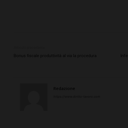
Articolo precedente
Bonus fiscale produttività al via la procedura
Infe
Redazione
https://www.diritto-lavoro.com