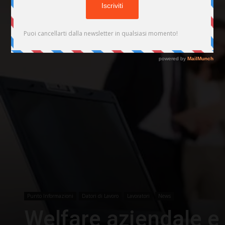
Punto Informazioni
Datori di Lavoro
Lavoratori
News
Welfare aziendale e 