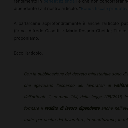
rendimento in
benefit aziendali
e che non concorreranno 
dipendente (v. il nostro articolo: “
Bonus fiscale produttivi
A parlarcene approfonditamente è anche l’articolo pub
(firma: Alfredo Casotti e Maria Rosaria Gheido; Titolo: 
proponiamo.
Ecco l’articolo.
Con la pubblicazione del decreto ministeriale sono di
che agevolano l’accesso dei lavoratori al
welfar
dell’articolo 1, comma 184, della legge 208/2015, 
formare il
reddito di lavoro dipendente
anche nell’eve
fruite, per scelta del lavoratore, in sostituzione, in 