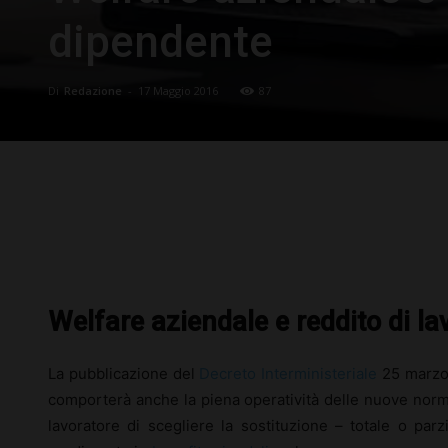
dipendente
Di
Redazione
-
17 Maggio 2016
87
Facebook
X
Pinterest
Welfare aziendale e reddito di la
La pubblicazione del
Decreto Interministeriale
25 marzo 
comporterà anche la piena operatività delle nuove norm
lavoratore di scegliere la sostituzione – totale o par