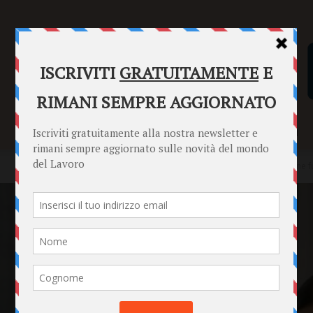
SENTENZE
FORMULARI
PUNTO INFORMAZIONI
Home
News
Esternalizzazioni, appalti interni e frammentazione 