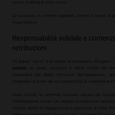
lavoro, briefing di inizio turno.
La sicurezza, in contesti appaltati, diventa il banco di 
organizzativo.
Responsabilità solidale e contenz
retribuzioni
Gli appalti “spinti” e le catene di subappalto allungano 
solidale
su salari, contributi e taluni crediti dei lav
rispondere dei debiti retributivi dell’appaltatore, 
compressi al punto da non consentirgli di rispettare pie
Nella pratica, le vertenze nascono spesso da inquadr
effettivamente svolte. Un addetto formalmente assunto p
compiti stabili di magazziniere o operatore di linea finis
differenze retributive. In questi casi, gli ispettorati guarda