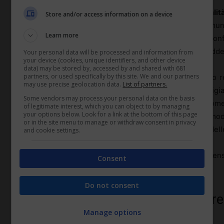
Questo modello aumenta però il rischio di
co-datorialità
Store and/or access information on a device
operano sugli stessi macchinari, con procedure comuni, 
Learn more
piano organizzativo funziona, sul piano giuridico confo
comanda davvero? Chi valuta? Chi può spostare un addetto
Your personal data will be processed and information from
your device (cookies, unique identifiers, and other device
data) may be stored by, accessed by and shared with 681
partners, or used specifically by this site. We and our partners
Quando i responsabili del committente intervengono r
may use precise geolocation data.
List of partners.
lavoratori in appalto, si crea una sorta di “zona grig
Some vendors may process your personal data on the basis
rapporto di lavoro in capo al committente
, o quantome
of legitimate interest, which you can object to by managing
your options below. Look for a link at the bottom of this page
Non basta una clausola nel contratto per blindare il mo
or in the site menu to manage or withdraw consent in privacy
con il disegno formale, altrimenti la frammentazione delle
and cookie settings.
Il tema esplode soprattutto nei contesti labour inte
Consent
ristorazione collettiva
.
Do not consent
Obblighi di coordinamento, sicur
Manage options
contesti appaltati