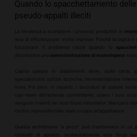
Quando lo spacchettamento delle 
pseudo-appalti illeciti
La tendenza a scomporre i processi produttivi in
micro
leva di efficienza per molte imprese. Finché la logica è
funzionare. Il problema nasce quando lo
spacchet
dissimulare una
somministrazione di manodopera
masch
Capita spesso in stabilimenti dove, sulla carta, pi
specialistiche: pulizie tecniche, movimentazione interna
linea. Poi però, in reparto, i lavoratori di queste soc
capi-team dell’azienda committente, usano i suoi strum
vengono inseriti nei suoi flussi informativi. Mancano ci
rischio imprenditoriale reale in capo all’appaltatore.
Questa architettura “a pezzi” può trasformarsi in un
contratti di appalto, sostanzialmente solo forza la