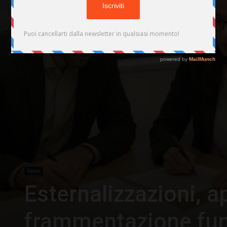
News
Esternalizzazioni, ap
frammentazione fun