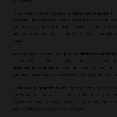
In un teatro contemporaneo la
direzione generale
è il
sostenibilità economica. Non si limita a scegliere la linea
numero di produzioni interne, spazio alla danza rispett
politiche di pricing. Ogni scelta ha ricadute immediate s
spazi.
Accanto alla direzione, la figura del
direttore amministr
le intuizioni artistiche in piani numerici: preconsunt
direzione di produzione
invece gestisce la dimensione co
agenda di sala, rapporti operativi con compagnie, service
La
segreteria organizzativa
è spesso meno visibile, ma
corrispondenza con artisti, contratti da firmare, pratic
regia quotidiana. Una mail inviata in ritardo può compr
aggiornata può bloccare un montaggio.