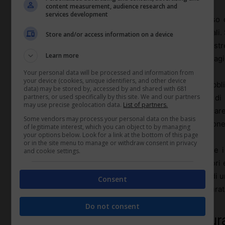
content measurement, audience research and
services development
La costruzione del
bilancio preventivo
parte spesso da
ministeriali, sostegno degli enti locali, spese strutturali.
Store and/or access information on a device
di incasso e di progetto. L’amministrazione lavora a st
Learn more
per stimare, con un certo realismo, cosa accadrà in stag
Your personal data will be processed and information from
your device (cookies, unique identifiers, and other device
La
rendicontazione
è uno snodo delicato. Bandi pubblic
data) may be stored by, accessed by and shared with 681
partners, or used specifically by this site. We and our partners
richiedono documentazione puntuale: giustificativi di s
may use precise geolocation data.
List of partners.
presenze, report attività. Un errore formale può bloccare
Some vendors may process your personal data on the basis
teatri si dotano di figure specializzate in rendicontazion
of legitimate interest, which you can object to by managing
your options below. Look for a link at the bottom of this page
or in the site menu to manage or withdraw consent in privacy
Nel rapporto tra pubblico e privato cambiano anche i te
and cookie settings.
arrivano spesso con ritardi strutturali, mentre fornito
La gestione della
cassa
e della liquidità diventa quindi un
Consent
credito, programmazione di pagamenti, gestione accurata d
Do not consent
Comunicazione, marketing cultural