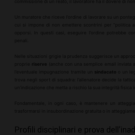
commissione di un reato, il lavoratore ha il dovere di no
Un muratore che riceve l’ordine di lavorare su un ponteg
cui si impone di non emettere scontrini per “politica
opporsi. In questi casi, eseguire l’ordine potrebbe co
penali.
Nelle situazioni grigie la prudenza suggerisce un approc
proprie
riserve
(anche con una semplice email inviata al 
l’eventuale impugnazione tramite un
sindacato
o un leg
trova negli sport di squadra: l’allenatore decide la tatti
un’indicazione che metta a rischio la sua integrità fisica
Fondamentale, in ogni caso, è mantenere un atteggiam
trasformarsi in insubordinazione gratuita o in atteggiam
Profili disciplinari e prova dell’