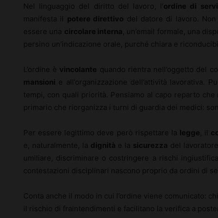
Nel linguaggio del diritto del lavoro, l’
ordine di servi
manifesta il
potere direttivo
del datore di lavoro. No
essere una
circolare interna
, un’email formale, una dispo
persino un’indicazione orale, purché chiara e riconducibil
L’ordine è
vincolante
quando rientra nell’oggetto del con
mansioni
e all’organizzazione dell’attività lavorativa. P
tempi, con quali priorità. Pensiamo al capo reparto che 
primario che riorganizza i turni di guardia dei medici: sono
Per essere legittimo deve però rispettare la
legge
, il
co
e, naturalmente, la
dignità
e la
sicurezza
del lavoratore
umiliare, discriminare o costringere a rischi ingiustificat
contestazioni disciplinari nascono proprio da ordini di se
Conta anche il modo in cui l’ordine viene comunicato: chi
il rischio di fraintendimenti e facilitano la verifica a poste