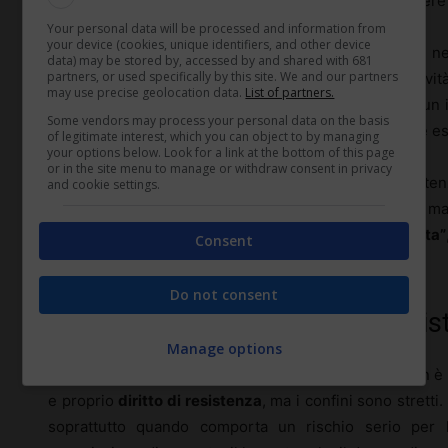
prescrizione, l’illegittimità è palese. Non si tratta di mer
Your personal data will be processed and information from
your device (cookies, unique identifiers, and other device
Sono sospetti anche gli ordini che sconfinano nel
data) may be stored by, accessed by and shared with 681
partners, or used specifically by this site. We and our partners
discriminatorie, contrarie alla dignità personale, o attivi
may use precise geolocation data.
List of partners.
snaturare il rapporto (per esempio, pretendere che un i
Some vendors may process your personal data on the basis
personale in orari notturni, senza alcun legame con le es
of legitimate interest, which you can object to by managing
your options below. Look for a link at the bottom of this page
or in the site menu to manage or withdraw consent in privacy
Diverso è il caso degli ordini solo discutibili o poten
and cookie settings.
spostamenti di reparto, modifiche dei turni, cambi di ma
di regola, vale il principio del
“obbedisci e poi contesta”
Consent
giudice nel valutare ogni scelta gestionale.
Do not consent
Rifiuto dell’ordine e diritto di resi
Manage options
Il lavoratore, in presenza di un ordine di servizio, non
e proprio
diritto di resistenza
, ma i confini sono stretti
soprattutto quando comporta un rischio serio per la