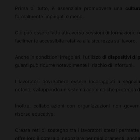
Prima di tutto, è essenziale promuovere una
cultur
formalmente impiegati o meno.
Ciò può essere fatto attraverso sessioni di formazione 
facilmente accessibile relativa alla sicurezza sul lavoro.
Anche in condizioni irregolari, l’utilizzo di
dispositivi di
guanti può ridurre notevolmente il rischio di infortuni.
I lavoratori dovrebbero essere incoraggiati a segnal
notano, sviluppando un sistema anonimo che protegga da 
Inoltre, collaborazioni con organizzazioni non gover
risorse educative.
Creare reti di sostegno tra i lavoratori stessi permette
offre loro il potere di negoziare per miglioramenti, anche