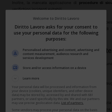
Inoltre, la mancata applicazione di
procedure di sic
verifichino incidenti evitabili.
Welcome to Diritto Lavoro
Infine, le condizioni di
stress lavorativo
elevate, spes
Diritto Lavoro asks for your consent to
pressioni costanti, non solo aumentano il rischio di in
use your personal data for the following
problemi di salute mentale.
purposes:
Statistiche sugli incidenti in contes
Personalised advertising and content, advertising and
content measurement, audience research and
services development
Le
statistiche
sui luoghi di lavoro irregolari rivelano un
Store and/or access information on a device
più alta rispetto ai contesti regolari.
Learn more
Sebbene sia difficile ottenere numeri esatti, stime sug
Your personal data will be processed and information from
attività non dichiarate sia fino a tre volte più elevato.
your device (cookies, unique identifiers, and other device
data) may be stored by, accessed by and shared with 681
partners, or used specifically by this site. We and our partners
Morti e lesioni gravi sono comuni nei settori dell’edilizia
may use precise geolocation data.
List of partners.
operano in
ambienti pericolosi
privi di adeguate misure 
Some vendors may process your personal data on the basis