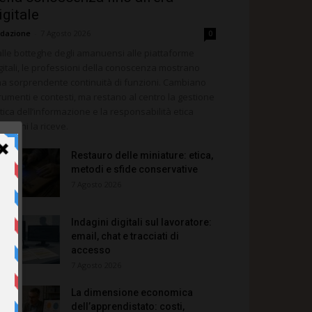
igitale
dazione
-
7 Agosto 2026
0
lle botteghe degli amanuensi alle piattaforme
gitali, le professioni della conoscenza mostrano
a sorprendente continuità di funzioni. Cambiano
rumenti e contesti, ma restano al centro la gestione
itica dell’informazione e la responsabilità etica
rso chi la riceve.
Restauro delle miniature: etica,
metodi e sfide conservative
7 Agosto 2026
Indagini digitali sul lavoratore:
email, chat e tracciati di
accesso
7 Agosto 2026
La dimensione economica
dell’apprendistato: costi,