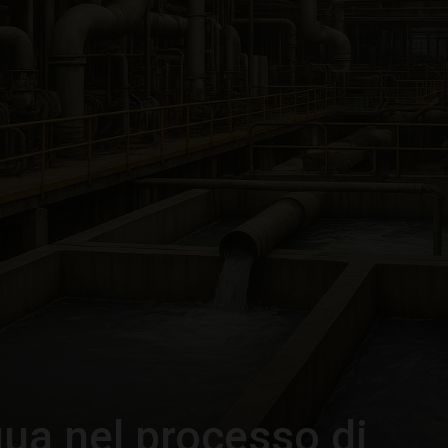
–
Portale
del
Diritto
qua nel processo di