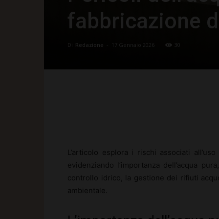
fabbricazione d
Di
Redazione
-
17 Gennaio 2026
30
Facebook
X
Pinte
L’articolo esplora i rischi associati all’us
evidenziando l’importanza dell’acqua pura, 
controllo idrico, la gestione dei rifiuti ac
ambientale.