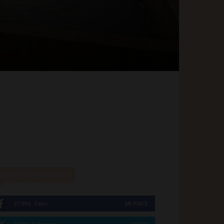
I nostri SocialMedia
27,994
Fans
MI PIACE