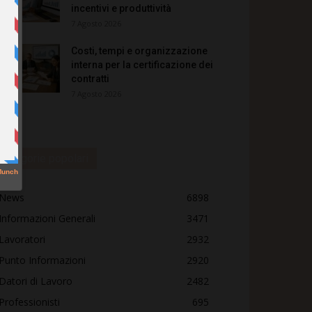
incentivi e produttività
7 Agosto 2026
Costi, tempi e organizzazione
interna per la certificazione dei
contratti
7 Agosto 2026
Categorie popolari
News
6898
Informazioni Generali
3471
Lavoratori
2932
Punto Informazioni
2920
Datori di Lavoro
2482
Professionisti
695