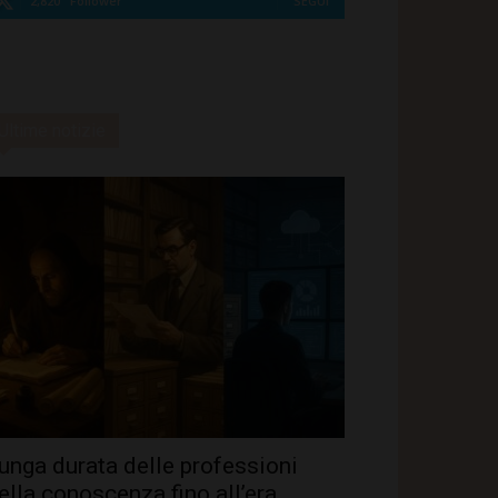
2,820
Follower
SEGUI
Ultime notizie
unga durata delle professioni
ella conoscenza fino all’era