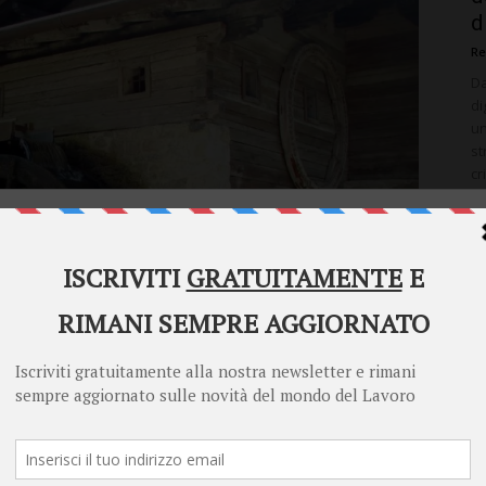
d
Re
Da
di
un
st
cr
ve
Welcome to Diritto Lavoro
Diritto Lavoro asks for your consent to use your
personal data for the following purposes:
Personalised advertising and content, advertising and content
measurement, audience research and services development
Store and/or access information on a device
Learn more
Your personal data will be processed and information from your device