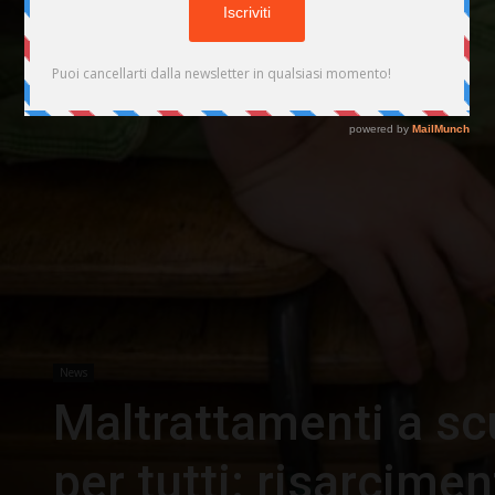
News
Maltrattamenti a sc
per tutti: risarcime