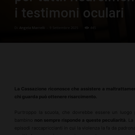
i testimoni oculari
Di
Angela Marrelli
-
9 Settembre 2025
445
Facebook
X
Pinterest
La Cassazione riconosce che assistere a maltrattament
chi guarda può ottenere risarcimento.
Purtroppo la scuola, che dovrebbe essere un luogo pa
bambino
non sempre risponde a queste peculiarità
. La
episodi raccapriccianti in cui la violenza la fa da padro