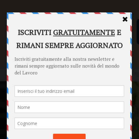
SENTENZE
FORMULARI
PUNTO INFORMAZIONI
Home
News
Maltrattamenti a scuola, la legge cambia per tutti: r