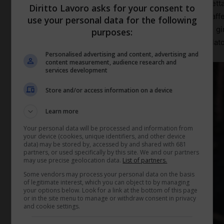
Fino a
40 anni fa
subire violenze a scuola era accetta
Diritto Lavoro asks for your consent to
applicare punizioni corporali agli alunni, come schiaff
use your personal data for the following
rasentano la tortura come l’obbligo di stare con le 
purposes:
educativo che per fortuna con il tempo è stato cancellato
Personalised advertising and content, advertising and
content measurement, audience research and
services development
Store and/or access information on a device
Learn more
Your personal data will be processed and information from
your device (cookies, unique identifiers, and other device
data) may be stored by, accessed by and shared with 681
partners, or used specifically by this site. We and our partners
may use precise geolocation data.
List of partners.
Some vendors may process your personal data on the basis
of legitimate interest, which you can object to by managing
your options below. Look for a link at the bottom of this page
or in the site menu to manage or withdraw consent in privacy
and cookie settings.