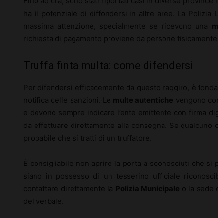
Fino ad ora, sono stati riportati casi in diverse province i
ha il potenziale di diffondersi in altre aree. La Polizia 
massima attenzione, specialmente se ricevono una
m
richiesta di pagamento proviene da persone fisicamente p
Truffa finta multa: come difendersi
Per difendersi efficacemente da questo raggiro, è fonda
notifica delle sanzioni. Le
multe autentiche
vengono con
e devono sempre indicare l’ente emittente con firma dig
da effettuare direttamente alla consegna. Se qualcuno 
probabile che si tratti di un truffatore.
È consigliabile non aprire la porta a sconosciuti che s
siano in possesso di un tesserino ufficiale riconosc
contattare direttamente la
Polizia Municipale
o la sede 
del verbale.