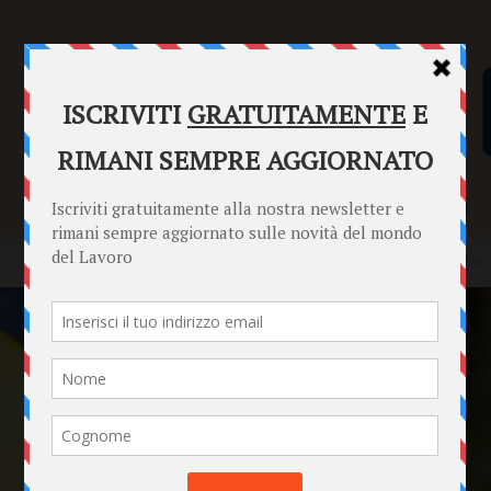
SENTENZE
FORMULARI
PUNTO INFORMAZIONI
Home
News
Si fingono postini e ti raggirano, la truffa della falsa 