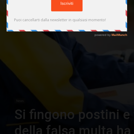
News
Si fingono postini e 
della falsa multa ha