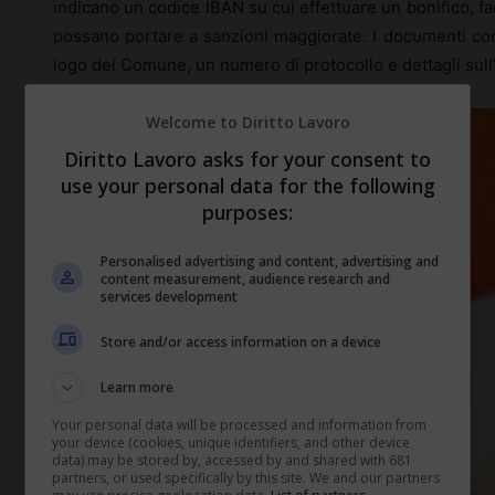
indicano un codice IBAN su cui effettuare un bonifico, fa
possano portare a sanzioni maggiorate. I documenti con
logo del Comune, un numero di protocollo e dettagli sull’
Welcome to Diritto Lavoro
Diritto Lavoro asks for your consent to
use your personal data for the following
purposes:
Personalised advertising and content, advertising and
content measurement, audience research and
services development
Store and/or access information on a device
Learn more
Your personal data will be processed and information from
your device (cookies, unique identifiers, and other device
data) may be stored by, accessed by and shared with 681
partners, or used specifically by this site. We and our partners