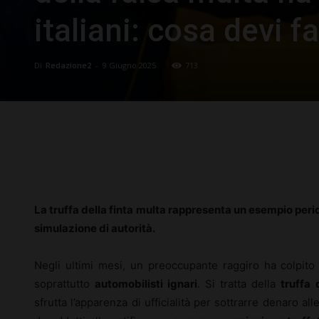
italiani: cosa devi f
Di
Redazione2
-
9 Giugno 2025
713
Facebook
X
Pinterest
La truffa della finta multa rappresenta un esempio peric
simulazione di autorità.
Negli ultimi mesi, un preoccupante raggiro ha colpito 
soprattutto
automobilisti ignari
. Si tratta della
truffa 
sfrutta l’apparenza di ufficialità per sottrarre denaro alle 