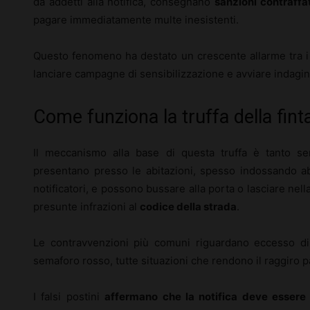
da addetti alla notifica, consegnano
sanzioni contraffa
pagare immediatamente multe inesistenti.
Questo fenomeno ha destato un crescente allarme tra i c
lanciare campagne di sensibilizzazione e avviare indagini 
Come funziona la truffa della fint
Il meccanismo alla base di questa truffa è tanto sem
presentano presso le abitazioni, spesso indossando abit
notificatori, e possono bussare alla porta o lasciare nell
presunte infrazioni al
codice della strada
.
Le contravvenzioni più comuni riguardano eccesso di 
semaforo rosso, tutte situazioni che rendono il raggiro p
I falsi postini
affermano che la notifica deve essere