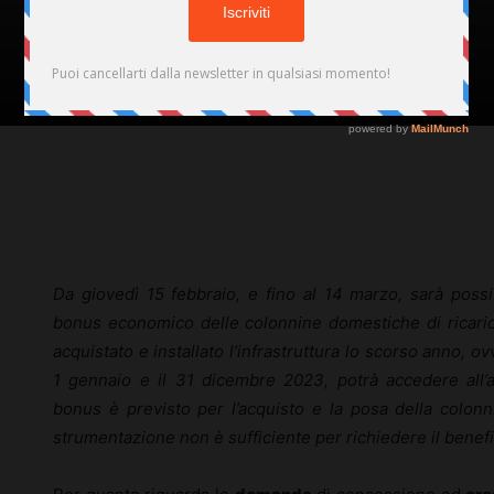
via: tutte le regole
Di
Domenico Coviello
-
15 Febbraio 2024
160
Facebook
X
Pinterest
Da giovedì 15 febbraio, e fino al 14 marzo, sarà poss
bonus economico delle colonnine domestiche di ricarica 
acquistato e installato l’infrastruttura lo scorso anno, o
1 gennaio e il 31 dicembre 2023, potrà accedere all’a
bonus è previsto per l’acquisto e la posa della colonni
strumentazione non è sufficiente per richiedere il benefi