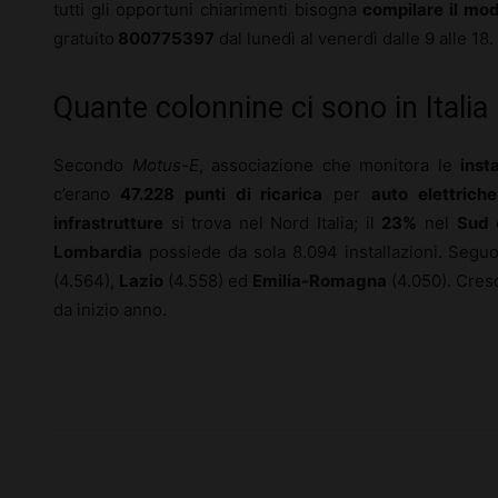
tutti gli opportuni chiarimenti bisogna
compilare il mod
gratuito
800775397
dal lunedì al venerdì dalle 9 alle 18.
Quante colonnine ci sono in Italia
Secondo
Motus-E
, associazione che monitora le
inst
c’erano
47.228 punti di ricarica
per
auto elettriche
infrastrutture
si trova nel Nord Italia; il
23%
nel
Sud
Lombardia
possiede da sola 8.094 installazioni. Seguo
(4.564),
Lazio
(4.558) ed
Emilia-Romagna
(4.050). Cres
da inizio anno.