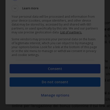
Learn more
Cosa si può comprare
Your personal data will be processed and information from
your device (cookies, unique identifiers, and other device
Tramite il
contributo
che si riceve
grazie
al
bonus
è con
data) may be stored by, accessed by and shared with 681
partners, or used specifically by this site. We and our partners
la
ricarica elettrica
. In primo luogo, però l’
erogazione d
may use precise geolocation data.
List of partners.
sostenuti
di messa in opera
delle
colonnine
di ricarica, 
Some vendors may process your personal data on the basis
necessarie alla messa in opera degli
impianti elettrici
.
of legitimate interest, which you can object to by managing
your options below. Look for a link at the bottom of this page
e degli impianti e dispositivi per il monitoraggio.
or in the site menu to manage or withdraw consent in privacy
and cookie settings.
Inoltre si ritengono compensabili dal bonus anche le s
sicurezza e collaudi. Nonché i costi per la connessione al
Consent
nuovo Pod
(Point of delivery). Le
spese
che ciascun ut
fatto o farà devono essere
documentate
. I
pagamenti
ef
Do not consent
Per ottenere ulteriori e più approfondite
informazioni
s
Manage options
gestisce il processo di erogazione per il Ministero. Ec
online per l’erogazione del bonus colonnine il cui link ab