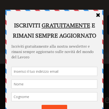
SENTENZE
FORMULARI
PUNTO INFORMAZIONI
Home
News
Bonus colonnine elettriche, domande al via: tutte le
News
Bonus colonnine ele